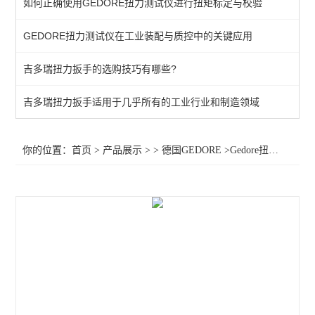
如何正确使用GEDORE扭力测试仪进行扭矩标定与校验
棘轮头
GEDORE扭力测试仪在工业装配与质控中的关键应用
动态扭矩测试仪
吉多瑞扭力扳手的选购技巧有哪些?
扭力测试仪
接地螺柱扳手
吉多瑞扭力扳手适用于几乎所有的工业行业和制造领域
扭力螺丝刀
你的位置：
首页
>
产品展示
> >
德国GEDORE
>Gedore扭力分析仪传感器036540扭矩传感器XR20SD 扭矩传感器036550
扭矩扳手
扭力测试仪器
查看全部 >>