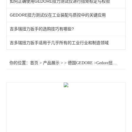
如何正确使用GEDORE扭力测试仪进行扭矩标定与校验
棘轮头
GEDORE扭力测试仪在工业装配与质控中的关键应用
动态扭矩测试仪
吉多瑞扭力扳手的选购技巧有哪些?
扭力测试仪
接地螺柱扳手
吉多瑞扭力扳手适用于几乎所有的工业行业和制造领域
扭力螺丝刀
你的位置：
首页
>
产品展示
> >
德国GEDORE
>Gedore扭力分析仪传感器XR5HD扭矩传感器036530 扭矩传感器XR20HD
扭矩扳手
扭力测试仪器
查看全部 >>