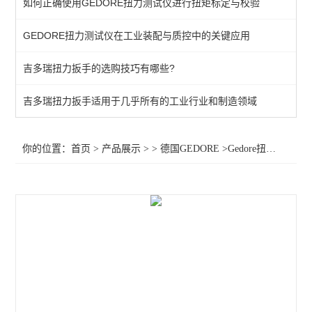
如何正确使用GEDORE扭力测试仪进行扭矩标定与校验
棘轮头
GEDORE扭力测试仪在工业装配与质控中的关键应用
动态扭矩测试仪
吉多瑞扭力扳手的选购技巧有哪些?
扭力测试仪
接地螺柱扳手
吉多瑞扭力扳手适用于几乎所有的工业行业和制造领域
扭力螺丝刀
你的位置：
首页
>
产品展示
> >
德国GEDORE
>Gedore扭力扳手DMZ750 Gedore扭力扳手DMZ850 预设扭矩扳手DMZ
扭矩扳手
扭力测试仪器
查看全部 >>