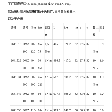
工厂深度规格: 32 mm (16 mm) 或 56 mm (22 mm)
仅使用标准深度规格的扳手头操作, 否则会偏差变大
取决于应用
+
编码
编号
N
·m
lbft
刻度
L
lwz
lcz
b
c
量
重量
环
程
2641518
DMZ
20-
15-
0,5
405.5
326.2
32
27.5
32
5
0.900
100
120
75
N
·m
N
·m
2641526
DMZ
40-
30-
1N
·m
496.5
417.2
32
27.5
32
10
1.100
200
200
150
N
·m
2641534
DMZ
60-
45-
1N
·m
587.5
508.2
32
27.5
32
10
1.300
300
300
220
N
·m
2641542
DMZ
80-
60-
1N
·m
677.5
598.2
32
33.0
32
10
2.200
400
400
300
N
·m
2641550
DMZ
110-
80-
1N
·m
913.0
840.7
56
36.5
37
10
3.600