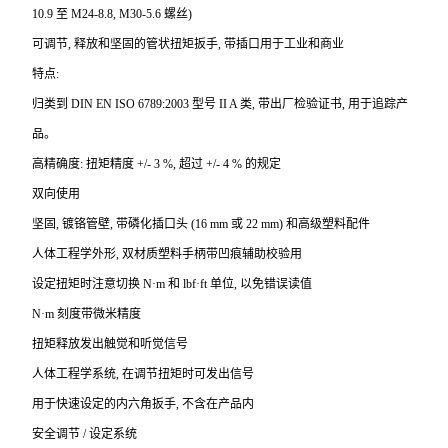
10.9 至 M24-8.8, M30-5.6 螺丝)
可调节, 释放和坚固的管状扭矩扳手, 带插口用于工业和商业
特点:
归类到 DIN EN ISO 6789:2003 型号 II A 类, 带出厂检验证书, 用于追踪产
品。
高精确度: 扭矩精度 +/- 3 %, 超过 +/- 4 % 的规定
双向使用
坚固, 镀铬管壁, 带磷化插口头 (16 mm 或 22 mm) 和高级塑料配件
人体工程学外形, 双材质塑料手柄带凹痕辅助校验用
设定扭矩时注意切换 N·m 和 lbf·ft 单位, 以免错误读值
N
·m 刻度带微米精度
扭矩释放发出触觉和听觉信号
人体工程学系统, 在调节扭矩时可发出信号
用于快速设定的内六角扳手, 不含在产品内
安全调节 / 设定系统