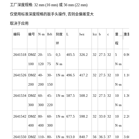
工厂深度规格: 32 mm (16 mm) 或 56 mm (22 mm)
仅使用标准深度规格的扳手头操作, 否则会偏差变大
取决于应用
+
编码
编号
N
·m
lbft
刻度
L
lwz
lcz
b
c
量
重量
环
程
2641518
DMZ
20-
15-
0,5
405.5
326.2
32
27.5
32
5
0.900
100
120
75
N
·m
N
·m
2641526
DMZ
40-
30-
1N
·m
496.5
417.2
32
27.5
32
10
1.100
200
200
150
N
·m
2641534
DMZ
60-
45-
1N
·m
587.5
508.2
32
27.5
32
10
1.300
300
300
220
N
·m
2641542
DMZ
80-
60-
1N
·m
677.5
598.2
32
33.0
32
10
2.200
400
400
300
N
·m
2641550
DMZ
110-
80-
1N
·m
913.0
840.7
56
36.5
37
10
3.600