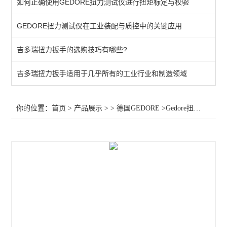
如何正确使用GEDORE扭力测试仪进行扭矩标定与校验
棘轮头
GEDORE扭力测试仪在工业装配与质控中的关键应用
动态扭矩测试仪
吉多瑞扭力扳手的选购技巧有哪些?
扭力测试仪
接地螺柱扳手
吉多瑞扭力扳手适用于几乎所有的工业行业和制造领域
扭力螺丝刀
你的位置：
首页
>
产品展示
> >
德国GEDORE
>Gedore扭力扳手2641569 Gedore扭力扳手2641577 扭矩扳手DMZ550
扭矩扳手
扭力测试仪器
查看全部 >>