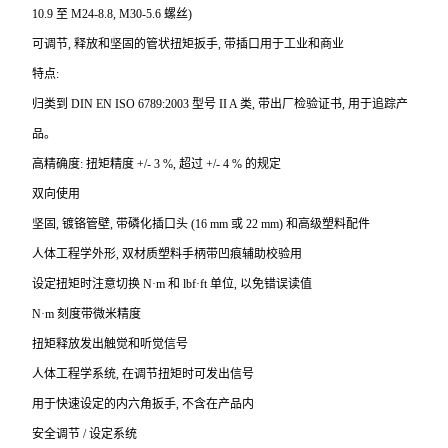
10.9 至 M24-8.8, M30-5.6 螺丝)
可调节, 释放和坚固的管状扭矩扳手, 带插口用于工业和商业
特点:
归类到 DIN EN ISO 6789:2003 型号 II A 类, 带出厂检验证书, 用于追踪产
品。
高精确度: 扭矩精度 +/- 3 %, 超过 +/- 4 % 的规定
双向使用
坚固, 镀铬管壁, 带磷化插口头 (16 mm 或 22 mm) 和高级塑料配件
人体工程学外形, 双材质塑料手柄带凹痕辅助校验用
设定扭矩时注意切换 N·m 和 lbf·ft 单位, 以免错误读值
N
·m 刻度带微米精度
扭矩释放发出触觉和听觉信号
人体工程学系统, 在调节扭矩时可发出信号
用于快速设定的内六角扳手, 不含在产品内
安全调节 / 设定系统