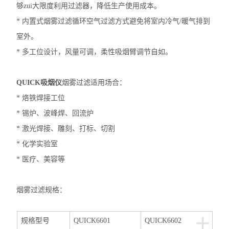
够zui大限度利用过滤器，降低生产使用成本。
* 内置式烟雾过滤循环空气过滤方式避免将室内冷气/暖气排到
室外。
* 多工位设计，风量可调，柔性吸烟臂调节自如。
QUICK吸烟仪
烟雾过滤适用场合：
* 烙铁焊接工位
* 锡炉、波峰焊、回流炉
* 激光焊接、雕刻、打标、切割
* 化学实验室
* 医疗、美容等
烟雾过滤规格：
+
规格型号
QUICK6601
QUICK6602