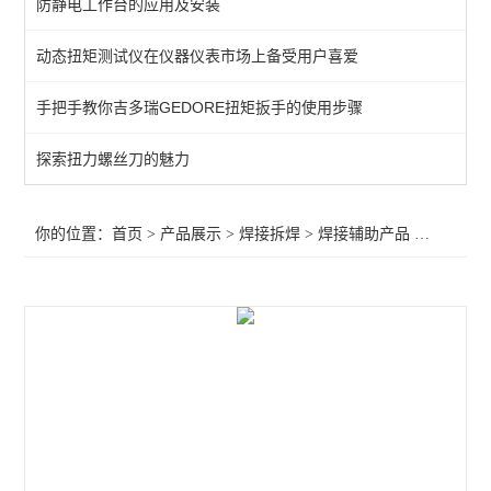
防静电工作台的应用及安装
QUICK吸烟仪
动态扭矩测试仪在仪器仪表市场上备受用户喜爱
恒温热风机
手把手教你吉多瑞GEDORE扭矩扳手的使用步骤
返修产品
电焊台
探索扭力螺丝刀的魅力
焊接辅助产品
你的位置：
首页
>
产品展示
>
焊接拆焊
>
焊接辅助产品
>QUICK吸烟仪
胶带
烙铁头
查看全部 >>