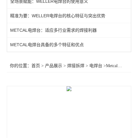
全场景赋能：WELLER电焊台的使用意义
QUICK吸烟仪
精准为要：WELLER电焊台的核心特征与突出优势
恒温热风机
METCAL电焊台：适应多行业需求的焊接利器
返修产品
电焊台
METCAL电焊台具备的多个特征和优点
焊接辅助产品
你的位置：
首页
>
产品展示
>
焊接拆焊
>
电焊台
>Metcal吸锡枪MX-500DS
胶带
烙铁头
查看全部 >>