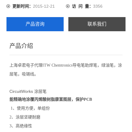
2015-12-21
3356
更新时间：
访 问 量：
CW3300B 蓝色 4.9g（0.16oz）
产品咨询
联系我们
产品介绍
上海卓君电子代理ITW Chemtronics导电笔助焊笔，绿油笔，涂
层笔，吸锡线。
CircuitWorks 涂层笔
能精确地涂覆丙烯酸树脂康富图层，保护PCB
1、使用方便，单组份
2、涂层坚硬耐磨
3、高绝缘性