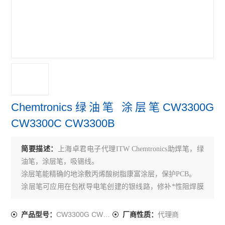
Chemtronics绿油笔 涂层笔CW3300G
CW3300C CW3300B
简要描述：
上海卓君电子代理ITW Chemtronics助焊笔，绿
油笔，涂层笔，吸锡线。
涂层笔能精确的地涂敷丙烯酸树脂康富涂层，保护PCB。
涂层笔可应用在包袱导电笔创建的银线路，修补*性阻焊膜
和防止短路和放电。
CW3300C 无色 4.9g（0.16oz）
CW3300G CW3300C
代理商
产品型号：
厂商性质：
CW3300G 绿色 4.9g（0.16oz）