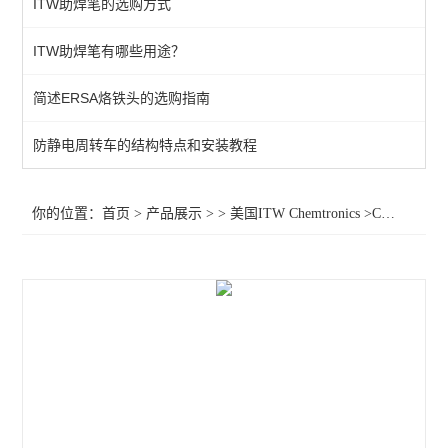
ITW助焊笔的选购方式
松香型助焊笔CW8200
ITW助焊笔有哪些用途？
涂层笔CW3300G
简述ERSA烙铁头的选购指南
查看全部 >>
防静电周转车的结构特点和安装教程
你的位置：
首页
>
产品展示
> >
美国ITW Chemtronics
>Chemtronics绿油笔 涂层笔CW3300G CW3300C CW3300B