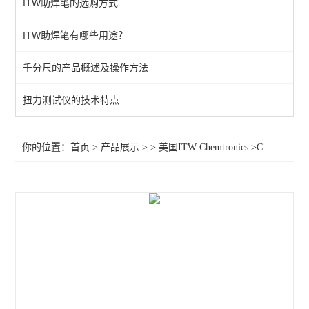
ITW助焊笔的选购方式
松香型助焊笔CW8200
ITW助焊笔有哪些用途？
涂层笔CW3300G
千分尺的产品概述及操作方法
查看全部 >>
扭力测试仪的技术特点
你的位置：
首页
>
产品展示
> >
美国ITW Chemtronics
>Chemtronics无铅助焊笔