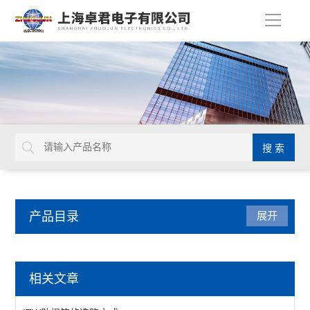
导
航
产品目录
展开
美国ITW Chemtronics
相关文章
助焊笔CW8100