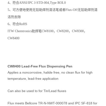
4、符合ANSI/IPC J-STD-004,Type ROL0
5、可方便地使用无铅助焊剂清洁笔或者Flux-Off无铅助焊剂清
洁剂去除
6、符合RoHS
ITW Chemtronics助焊笔CW8100，CW8200，CW8300，
CW8400
CW8400 Lead-Free Flux Dispensing Pen
Applies a noncorrosive, halide free, no clean flux for high
temperature, lead-free application
Can also be used to for Tin/Lead fluxes
Flux meets Bellcore TR-N-NWT-000078 and IPC SF-818 for