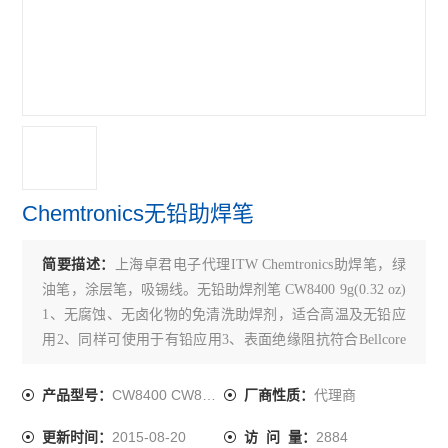
Chemtronics无铅助焊笔
简要描述：
上海卓君电子代理ITW Chemtronics助焊笔，绿
油笔，涂层笔，吸锡线。无铅助焊剂笔 CW8400 9g(0.32 oz)
1、无腐蚀、无卤化物的免清洗助焊剂，适合高温及无铅应
用2、同样可使用于有铅应用3、表面绝缘阻抗符合Bellcore
TR-N-NWT-000078和IPC SF-8184、符合ANSI/IPC J-STD-
004
CW8400 CW8300
代理商
产品型号：
厂商性质：
2015-08-20
2884
更新时间：
访 问 量：