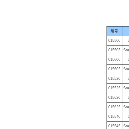
编号
015500
015505
St
015600
015605
St
015520
015525
St
015620
015625
St
015540
015545
St