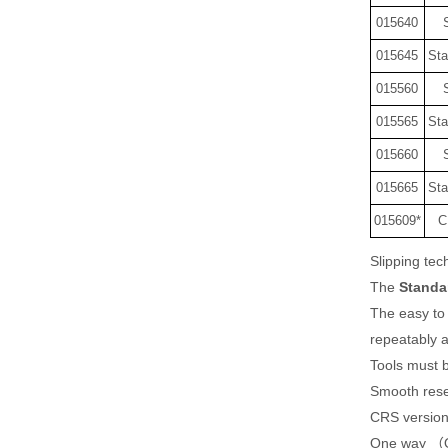
015640
015645
St
015560
015565
St
015660
015665
St
015609*
C
Slipping tec
The
Standa
The easy to 
repeatably a
Tools must b
Smooth reset
CRS version
One way （O/