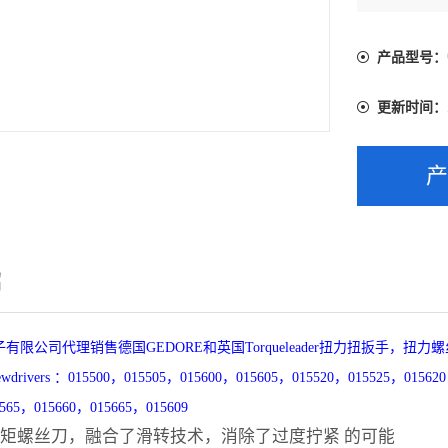
015645，01
产品型号：
更新时间：
绍
有限公司代理销售德国GEDORE和英国Torqueleader扭力扭扳手，扭
crewdrivers ：015500，015505，015600，015605，015520，015525，015
565，015660，015665，015609
扭矩螺丝刀，融合了滑转技术，消除了过度拧紧 的可能