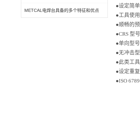
●设定简
METCAL电焊台具备的多个特征和优点
●工具使
●顺畅的
●CRS 
●单向型号
●无冲击
●此类工具在
●设定重复精
●ISO 678