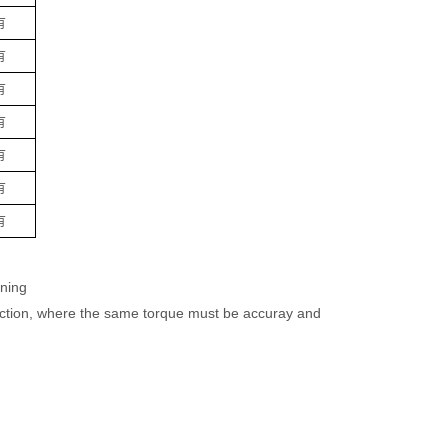
有
有
有
有
有
有
有
ening
duction, where the same torque must be accuray and