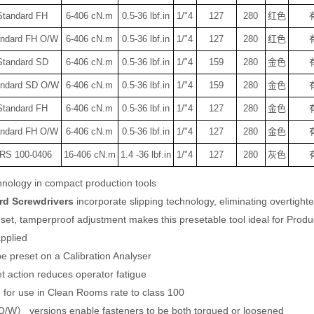
Standard FH
6-406 cN.m
0.5-36 lbf.in
1/"4
127
280
红色
andard FH O/W
6-406 cN.m
0.5-36 lbf.in
1/"4
127
280
红色
Standard SD
6-406 cN.m
0.5-36 lbf.in
1/"4
159
280
金色
andard SD O/W
6-406 cN.m
0.5-36 lbf.in
1/"4
159
280
金色
Standard FH
6-406 cN.m
0.5-36 lbf.in
1/"4
127
280
金色
andard FH O/W
6-406 cN.m
0.5-36 lbf.in
1/"4
127
280
金色
RS 100-0406
16-406 cN.m
1.4 -36 lbf.in
1/"4
127
280
灰色
hnology in compact production tools
rd Screwdrivers
incorporate slipping technology, eliminating overtight
set, tamperproof adjustment makes this presetable tool ideal for Pro
pplied
e preset on a Calibration Analyser
 action reduces operator fatigue
 for use in Clean Rooms rate to class 100
W） versions enable fasteners to be both torqued or loosened