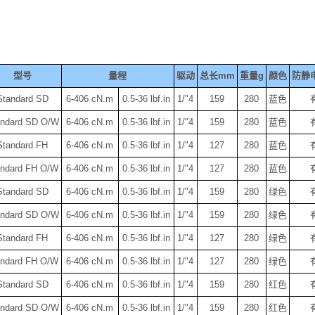
型号
量程
驱动
总长
mm
重量
g
颜色
防静
Standard SD
6-406 cN.m
0.5-36 lbf.in
1/"4
159
280
蓝色
andard SD O/W
6-406 cN.m
0.5-36 lbf.in
1/"4
159
280
蓝色
Standard FH
6-406 cN.m
0.5-36 lbf.in
1/"4
127
280
蓝色
andard FH O/W
6-406 cN.m
0.5-36 lbf.in
1/"4
127
280
蓝色
Standard SD
6-406 cN.m
0.5-36 lbf.in
1/"4
159
280
绿色
andard SD O/W
6-406 cN.m
0.5-36 lbf.in
1/"4
159
280
绿色
Standard FH
6-406 cN.m
0.5-36 lbf.in
1/"4
127
280
绿色
andard FH O/W
6-406 cN.m
0.5-36 lbf.in
1/"4
127
280
绿色
Standard SD
6-406 cN.m
0.5-36 lbf.in
1/"4
159
280
红色
andard SD O/W
6-406 cN.m
0.5-36 lbf.in
1/"4
159
280
红色