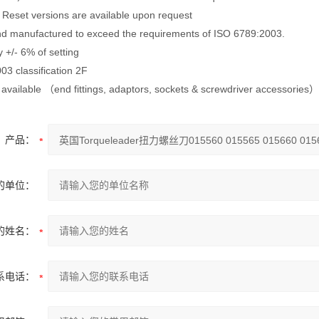
 Reset versions are available upon request
d manufactured to exceed the requirements of ISO 6789:2003.
y +/- 6% of setting
3 classification 2F
available （end fittings, adaptors, sockets & screwdriver accessories）
产品：
的单位：
的姓名：
系电话：