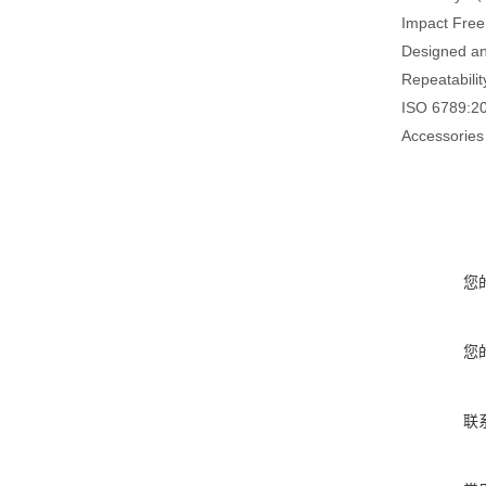
Impact Free
Designed an
Repeatabilit
ISO 6789:200
Accessories 
您
您
联