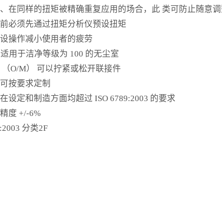
单、在同样的扭矩被精确重复应用的场合，此 类可防止随意调
用前必须先通过扭矩分析仪预设扭矩
预设操作减小使用者的疲劳
型号适用于洁净等级为 100 的无尘室
 （O/M） 可以拧紧或松开联接件
型可按要求定制
设定和制造方面均超过 ISO 6789:2003 的要求
度 +/-6%
9:2003 分类2F