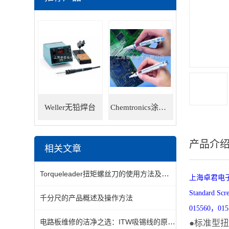
Weller无铅焊台
Chemtronics涂层笔
产品介
相关文章
Torqueleader扭矩螺丝刀的使用方法及注意事项
上海卓君电子
Standard S
千分尺的产品概述及操作方法
015560，015
电路板维修的洁净之选：ITW吸锡线的原理解析与使用技巧
●标准型