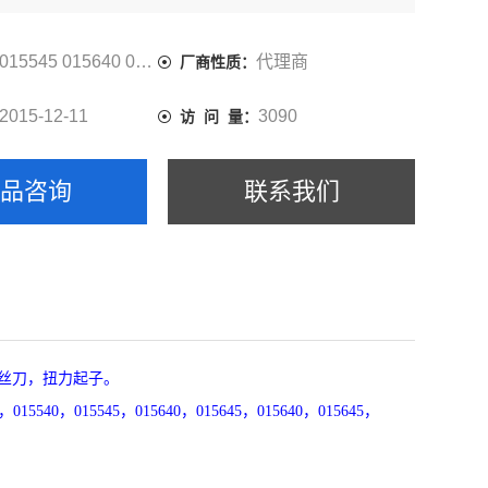
5560，015565，015660，015665，015609
015545 015640 015645 015640 015645 015609
代理商
厂商性质：
2015-12-11
3090
访 问 量：
产品咨询
联系我们
力螺丝刀，扭力起子。
620，015540，015545，015640，015645，015640，015645，