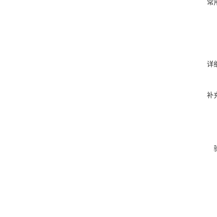
常
详
补