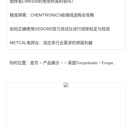
助焊笔CW8100的使用你真的会吗？
扭力扳手
精准择需：CHEMTRONICS吸锡线选购全攻略
英国扭力螺丝刀
如何正确使用GEDORE扭力测试仪进行扭矩标定与校验
查看全部 >>
METCAL电焊台：适应多行业需求的焊接利器
你的位置：
首页
>
产品展示
> >
英国Torqueleader
>Torqueleader扭力起子060300 060400 060320 060420