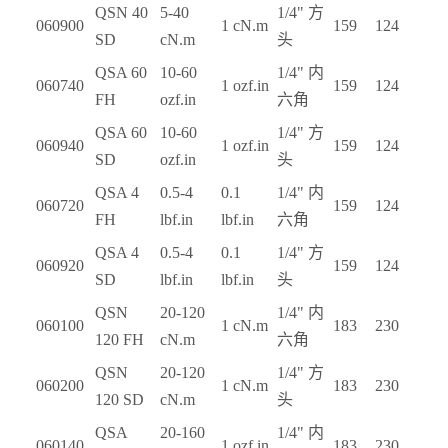
QSN 40
5-40
1/4"
方
060900
1 cN.m
159
124
SD
cN.m
头
QSA 60
10-60
1/4"
内
060740
1 ozf.in
159
124
FH
ozf.in
六角
QSA 60
10-60
1/4"
方
060940
1 ozf.in
159
124
SD
ozf.in
头
QSA 4
0.5-4
0.1
1/4"
内
060720
159
124
FH
lbf.in
lbf.in
六角
QSA 4
0.5-4
0.1
1/4"
方
060920
159
124
SD
lbf.in
lbf.in
头
QSN
20-120
1/4"
内
060100
1 cN.m
183
230
120 FH
cN.m
六角
QSN
20-120
1/4"
方
060200
1 cN.m
183
230
120 SD
cN.m
头
QSA
20-160
1/4"
内
060140
1 ozf.in
183
230