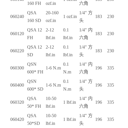
160 FH
ozf.in
六角
QSA
20-160
1/4"
方
060240
1 ozf.in
183
230
160 SD
ozf.in
头
QSA 12
2-12
0.1
1/4"
内
060120
183
230
FH
lbf.in
lbf.in
六角
QSA 12
2-12
0.1
1/4"
方
060220
183
230
SD
lbf.in
lbf.in
头
QSN
0.1
1/4"
内
060300
1-6 N.m
196
335
600* FH
N.m
六角
QSN
0.1
1/4"
方
060400
1-6 N.m
196
335
600* SD
N.m
头
QSA
10-50
1/4"
内
060320
1 lbf.in
196
335
50* FH
lbf.in
六角
QSA
10-50
1/4"
方
060420
1 lbf.in
196
335
50*SD
lbf.in
头