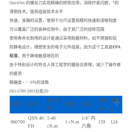
QuickSet 的螺丝刀实现精确的转矩应用，消除拧紧问题，*的
滑倒技术。
提高组装技术水平
快速，准确的设置，使用千分尺设置规模的快速和清晰刻度
可以覆盖广泛的各种应用中，由于其广泛的扭矩范围
使用寿命长耐用的设计是通过采用耐磨材料，如不锈钢和铝
防静电设计，理想安全的电子元件组装，因为这个工具是
EPA
标准
，
用于静电敏感地区的
由于特别设计的符合人体工程学的握结合原理，减少了操作者
的疲劳
精确度+ / - 6％的读数
ISO 6789:2003分类2D
+
扭力范
长度
重量
订货号
型号
精度
驱动
围
mm
g
QSN 40
5-40
1/4"
内
060700
1 cN.m
159
124
FH
cN.m
六角