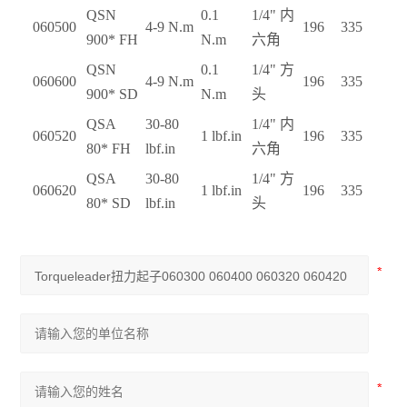
QSN
0.1
1/4"
内
060500
4-9 N.m
196
335
900* FH
N.m
六角
QSN
0.1
1/4"
方
060600
4-9 N.m
196
335
900* SD
N.m
头
QSA
30-80
1/4"
内
060520
1 lbf.in
196
335
80* FH
lbf.in
六角
QSA
30-80
1/4"
方
060620
1 lbf.in
196
335
80* SD
lbf.in
头