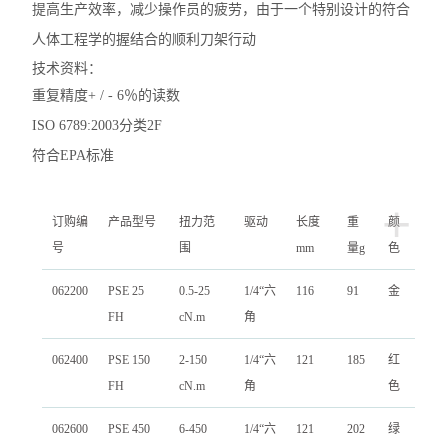
提高生产效率，减少操作员的疲劳，由于一个特别设计的符合
人体工程学的握结合的顺利刀架行动
技术资料：
重复精度+ / - 6％的读数
ISO 6789:2003分类2F
符合EPA标准
+
订购编
产品型号
扭力范
驱动
长度
重
颜
号
围
mm
量
g
色
062200
PSE 25
0.5-25
1/4“
六
116
91
金
FH
cN.m
角
062400
PSE 150
2-150
1/4“
六
121
185
红
FH
cN.m
角
色
062600
PSE 450
6-450
1/4“
六
121
202
绿