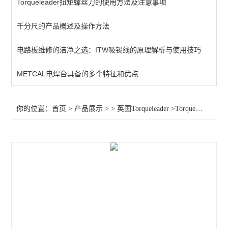
Torqueleader扭矩螺丝刀的使用方法及注意事项
扭力扳手
千分尺的产品概述及操作方法
英国扭力螺丝刀
电路板维修的洁净之选：ITW吸锡线的原理解析与使用技巧
查看全部 >>
METCAL电焊台具备的多个特征和优点
你的位置：
首页
>
产品展示
> >
英国Torqueleader
>Torqueleader防静电扭力螺丝刀062260 016280