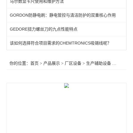
马尔数显卡尺使用和维护方法
生产辅助设备
GORDON防静电刷：静电管控与清洁防护的双重核心作用
零件箱
GEDORE扭力螺丝刀的九点性能特点
工具车/柜
超声波清洗机
该如何选择符合项目需求的CHEMTRONICS吸锡线呢？
电子称/电子天平
你的位置：
首页
>
产品展示
>
厂区设备
>
生产辅助设备
>内抽式真空包装机
胶带切割机
查看全部 >>