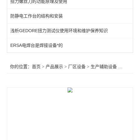
扭力螺丝刀的功能原理及使用
生产辅助设备
防静电工作台的结构和安装
零件箱
浅析GEDORE扭力测试仪使用环境和维护保养知识
工具车/柜
超声波清洗机
ERSA电焊台是焊接设备*的
电子称/电子天平
你的位置：
首页
>
产品展示
>
厂区设备
>
生产辅助设备
>干燥柜，防潮箱，除湿柜
胶带切割机
查看全部 >>