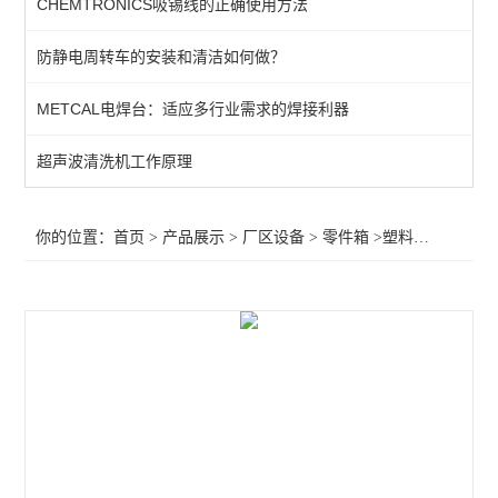
CHEMTRONICS吸锡线的正确使用方法
生产辅助设备
防静电周转车的安装和清洁如何做？
零件箱
METCAL电焊台：适应多行业需求的焊接利器
工具车/柜
超声波清洗机
超声波清洗机工作原理
电子称/电子天平
你的位置：
首页
>
产品展示
>
厂区设备
>
零件箱
>塑料工具箱
胶带切割机
查看全部 >>