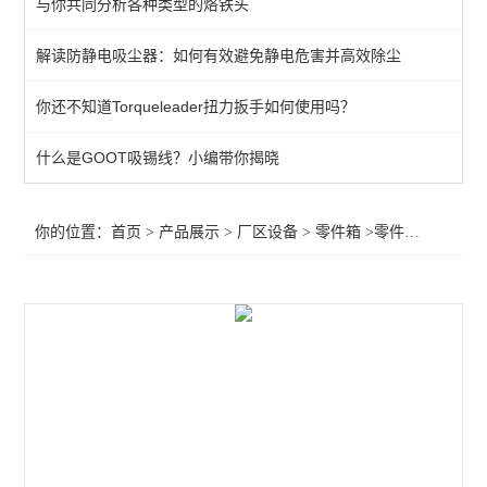
与你共同分析各种类型的烙铁头
生产辅助设备
解读防静电吸尘器：如何有效避免静电危害并高效除尘
零件箱
你还不知道Torqueleader扭力扳手如何使用吗？
工具车/柜
超声波清洗机
什么是GOOT吸锡线？小编带你揭晓
电子称/电子天平
你的位置：
首页
>
产品展示
>
厂区设备
>
零件箱
>零件箱，零件柜
胶带切割机
查看全部 >>