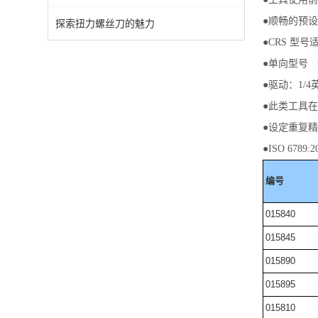
●顺畅的预设
探索扭力螺丝刀的魅力
●CRS 型号
●单向型号 
●驱动：1/4
●此类工具在设
●设定重复精度
●ISO 6789:
编号
015840
015845
015890
015895
015810