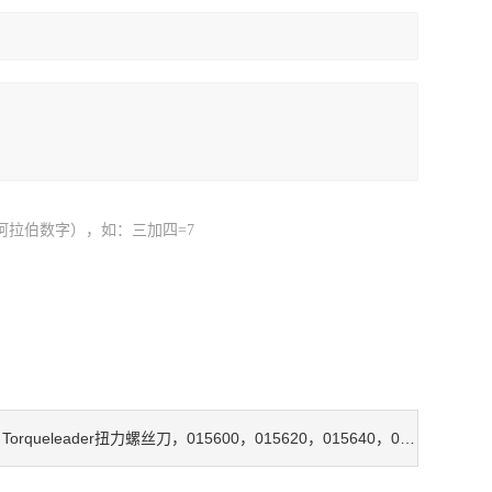
阿拉伯数字），如：三加四=7
Torqueleader扭力螺丝刀，015600，015620，015640，015660
：