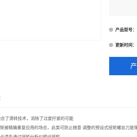
产品型号：
更新时间：
绍
60 融合了滑转技术，消除了过度拧紧的可能
扭矩被精确重复应用的场合，此类可防止随意 调整的预设式扭矩螺丝刀是
前必须先通过扭矩分析仪预设扭矩