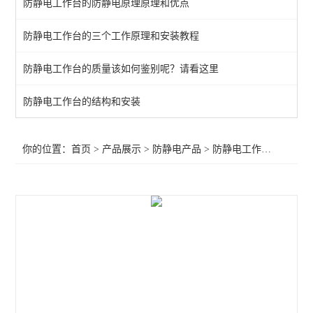
防静电工作台的防静电原理原理和优点
金属刷子
防静电工作台的三个工作原理和安装教程
GORDON防静电刷子
防静电工作台的质量该如何鉴别呢？请看这里
防静电工作台
防静电椅子
防静电工作台的结构和安装
静电防护产品
你的位置：
首页
>
产品展示
>
防静电产品
>
防静电工作台
>防静电
周转车/货架
手套腕带鞋子
静电测试仪
离子风机
查看全部 >>