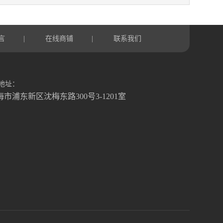
言
在线商铺
联系我们
|
|
地址：
海市浦东新区沈梅东路300号3-1201室