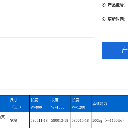
产品型号：
更新时间：
绍
尺寸
长度
长度
长度
承载能力
（mm）
W=800
W=1000
W=1200
台支
宽度
580011-18
580013-18
580015-18
500kg（～1100lbs）