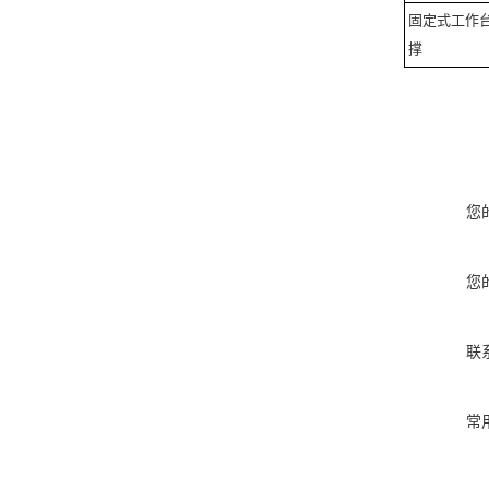
固定式工作
撑
您
您
联
常