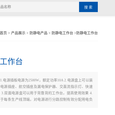
首页
>
产品展示
>
防静电产品
>
防静电工作台
>防静电工作台
工作台
：
1.电源插板电源为2500W，额定功率10A 2.电源盒上可以装
、电源插座、航空插座及漏电保护器、交直流指示灯、快速
 3.双面电源盒可以用于背靠背的工作台，提高使用效果 4.
位于每条生产线顶端，对电源进行分路控制有效分配用电负
加装过滤器及稳压器 5.可选配④欧标插座