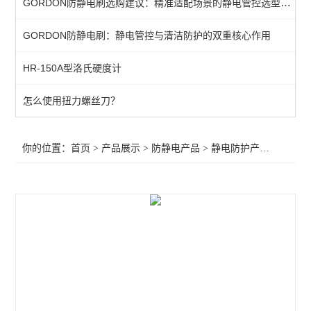
GORDON防静电刷选购建议：精准适配场景的静电管控选型指南
金属刷子
GORDON防静电刷：静电管控与清洁防护的双重核心作用
GORDON防静电刷子
HR-150A型洛氏硬度计
防静电工作台
防静电椅子
怎么使用扭力螺丝刀？
静电防护产品
你的位置：
首页
>
产品展示
>
防静电产品
>
静电防护产品
>6“*6“,
周转车/货架
手套腕带鞋子
静电测试仪
离子风机
查看全部 >>