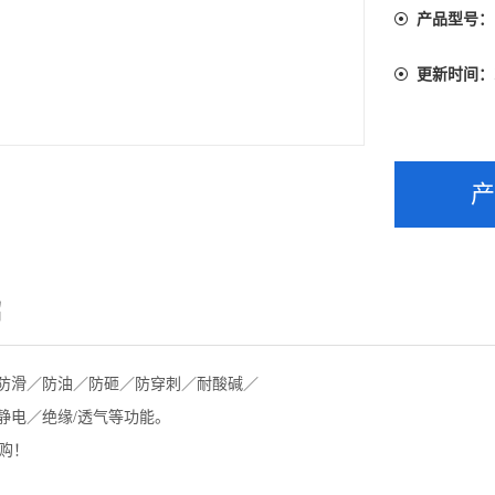
产品型号：
更新时间：
绍
防滑／防油／防砸／防穿刺／耐酸碱／
静电／绝缘/透气等功能。
购！