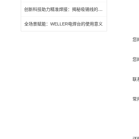
创新科技助力精准焊接：揭秘吸锡线的非凡魅力
全场景赋能：WELLER电焊台的使用意义
您
您
联
常
详