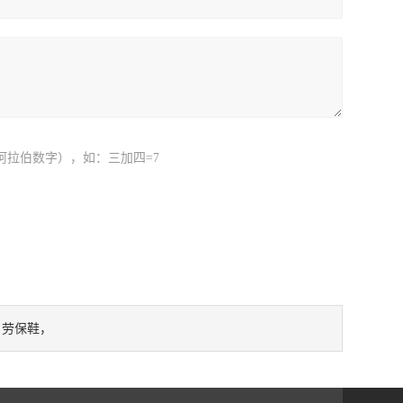
阿拉伯数字），如：三加四=7
劳保鞋，
：