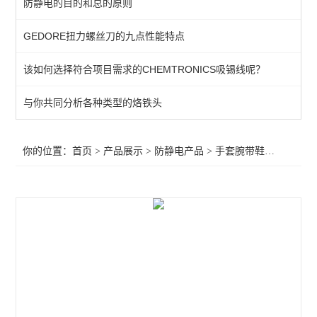
防静电的目的和总的原则
金属刷子
GEDORE扭力螺丝刀的九点性能特点
GORDON防静电刷子
该如何选择符合项目需求的CHEMTRONICS吸锡线呢？
防静电工作台
防静电椅子
与你共同分析各种类型的烙铁头
静电防护产品
你的位置：
首页
>
产品展示
>
防静电产品
>
手套腕带鞋子
>防静电
周转车/货架
手套腕带鞋子
静电测试仪
离子风机
查看全部 >>