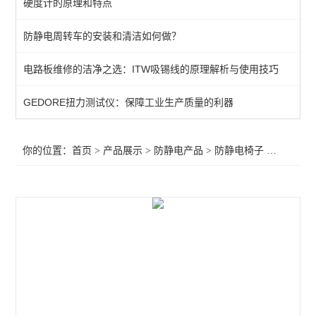
硬度计的原理和特点
金属刷子
防静电周转车的安装和清洁如何做？
GORDON防静电刷子
电路板维修的洁净之选：ITW吸锡线的原理解析与使用技巧
防静电工作台
防静电椅子
GEDORE扭力测试仪：保障工业生产质量的利器
静电防护产品
你的位置：
首页
>
产品展示
>
防静电产品
>
防静电椅子
>防静电椅子
周转车/货架
手套腕带鞋子
静电测试仪
离子风机
查看全部 >>