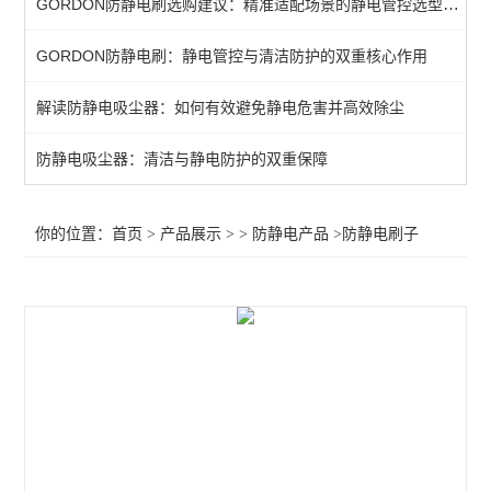
GORDON防静电刷选购建议：精准适配场景的静电管控选型指南
金属刷子
GORDON防静电刷：静电管控与清洁防护的双重核心作用
GORDON防静电刷子
解读防静电吸尘器：如何有效避免静电危害并高效除尘
防静电工作台
防静电椅子
防静电吸尘器：清洁与静电防护的双重保障
静电防护产品
你的位置：
首页
>
产品展示
> >
防静电产品
>防静电刷子
周转车/货架
手套腕带鞋子
静电测试仪
离子风机
查看全部 >>