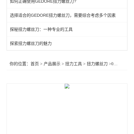
如何正确使用GEDORE扭力螺丝刀?
扭力螺丝刀
选择适合的GEDORE扭力螺丝刀，需要综合考虑多个因素
扭力测试仪器
探秘扭力螺丝刀：一种专业的工具
查看全部 >>
探索扭力螺丝刀的魅力
你的位置：
首页
>
产品展示
>
扭力工具
>
扭力螺丝刀
>017000，017400，017100，017500，017200，017600