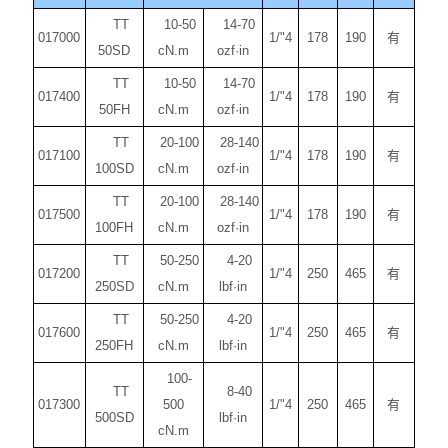
TT
10-50
14-70
017000
1/"4
178
190
有
50SD
cN.m
ozf·in
TT
10-50
14-70
017400
1/"4
178
190
有
50FH
cN.m
ozf·in
TT
20-100
28-140
017100
1/"4
178
190
有
100SD
cN.m
ozf·in
TT
20-100
28-140
017500
1/"4
178
190
有
100FH
cN.m
ozf·in
TT
50-250
4-20
017200
1/"4
250
465
有
250SD
cN.m
lbf·in
TT
50-250
4-20
017600
1/"4
250
465
有
250FH
cN.m
lbf·in
100-
TT
8-40
017300
500
1/"4
250
465
有
500SD
lbf·in
cN.m