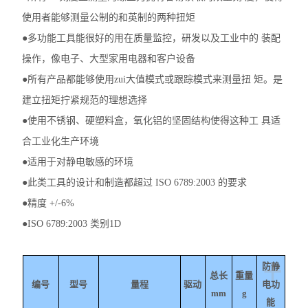
使用者能够测量公制的和英制的两种扭矩
●多功能工具能很好的用在质量监控，研发以及工业中的 装配
操作，像电子、大型家用电器和客户设备
●所有产品都能够使用zui大值模式或跟踪模式来测量扭 矩。是
建立扭矩拧紧规范的理想选择
●使用不锈钢、硬塑料盒，氧化铝的坚固结构使得这种工 具适
合工业化生产环境
●适用于对静电敏感的环境
●此类工具的设计和制造都超过 ISO 6789:2003 的要求
●精度 +/-6%
●ISO 6789:2003 类别1D
+
防静
总长
重量
编号
型号
量程
驱动
电功
mm
g
能