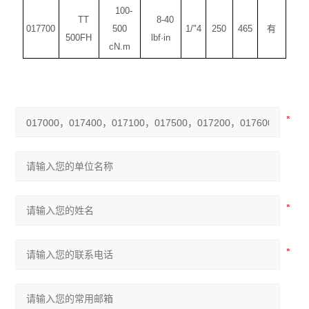
100-
TT
8-40
017700
500
1/"4
250
465
有
500FH
lbf·in
cN.m