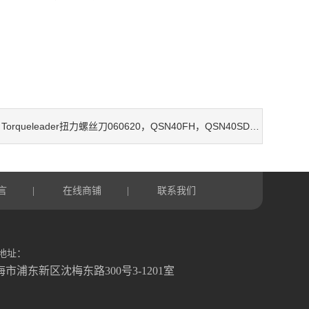
Torqueleader扭力螺丝刀060620，QSN40FH，QSN40SD，QSA60，060700，060900，060740
：
言
在线商铺
联系我们
|
|
地址：
海市浦东新区沈梅东路300号3-1201室