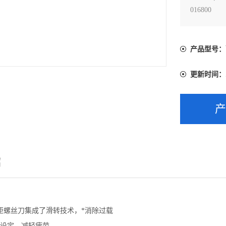
016800
产品型号：
更新时间：
绍
et扭矩螺丝刀集成了滑转技术，*消除过载
矩设定，减轻疲劳