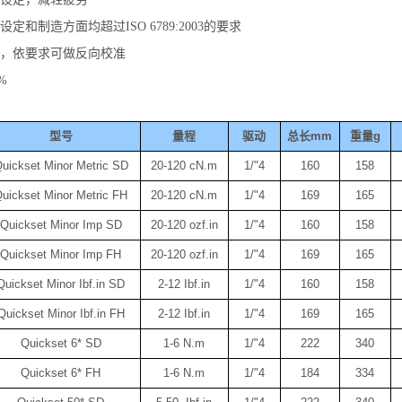
定和制造方面均超过ISO 6789:2003的要求
准，依要求可做反向校准
%
型号
量程
驱动
总长
mm
重量
g
uickset Minor Metric SD
20-120 cN.m
1/"4
160
158
uickset Minor Metric FH
20-120 cN.m
1/"4
169
165
Quickset Minor Imp SD
20-120 ozf.in
1/"4
160
158
Quickset Minor Imp FH
20-120 ozf.in
1/"4
169
165
Quickset Minor Ibf.in SD
2-12 Ibf.in
1/"4
160
158
Quickset Minor Ibf.in FH
2-12 Ibf.in
1/"4
169
165
Quickset 6* SD
1-6 N.m
1/"4
222
340
Quickset 6* FH
1-6 N.m
1/"4
184
334