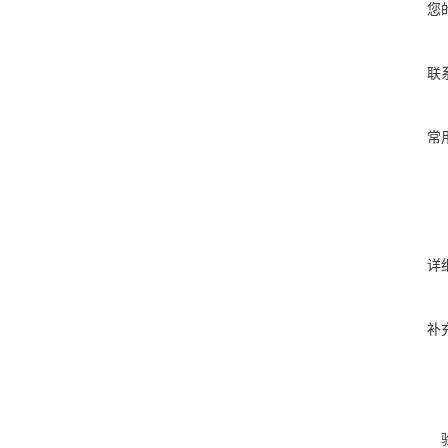
您
联
常
详
补