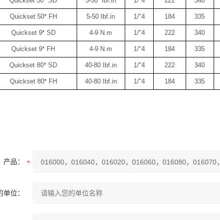
Quickset 50* SD
5-50 Ibf.in
1/"4
222
340
Quickset 50* FH
5-50 Ibf.in
1/"4
184
335
Quickset 9* SD
4-9 N.m
1/"4
222
340
Quickset 9* FH
4-9 N.m
1/"4
184
335
Quickset 80* SD
40-80 Ibf.in
1/"4
222
340
Quickset 80* FH
40-80 Ibf.in
1/"4
184
335
产品：
的单位：