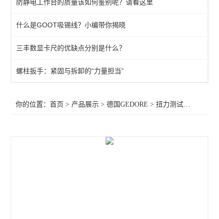
防静电工作台的质量该如何鉴别呢？请看这里
棘轮头
什么是GOOT吸锡线？小编带你揭晓
动态扭矩测试仪
三丰数显卡尺的优缺点分别是什么？
扭力测试仪
接地螺柱扳手
螺柱扳手：紧固与拆卸的“力量担当”
扭力螺丝刀
你的位置：
首页
>
产品展示
>
德国GEDORE
>
扭力测试仪器
>GED
扭矩扳手
扭力测试仪器
查看全部 >>