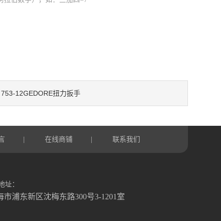
753-12GEDORE扭力扳手
：
言
在线商铺
联系我们
|
|
地址：
海市浦东新区沈梅东路300号3-1201室