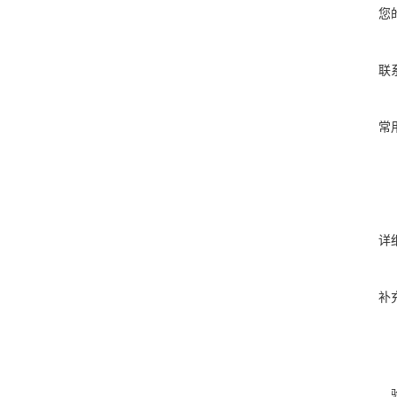
您
联
常
详
补