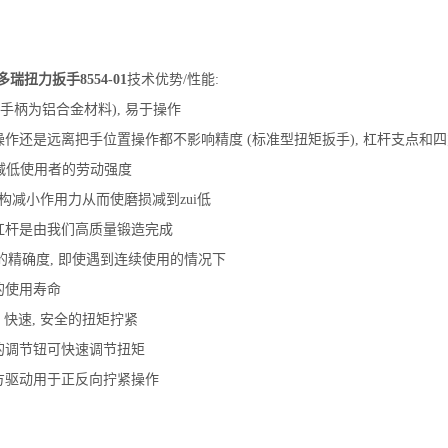
吉多瑞扭力扳手
8554-01
技术优势/性能:
 (手柄为铝合金材料), 易于操作
操作还是远离把手位置操作都不影响精度 (标准型扭矩扳手), 杠杆支点
减低使用者的劳动强度
结构减小作用力从而使磨损减到zui低
的杠杆是由我们高质量锻造完成
i大的精确度, 即使遇到连续使用的情况下
的使用寿命
- 快速, 安全的扭矩拧紧
部的调节钮可快速调节扭矩
四方驱动用于正反向拧紧操作
: