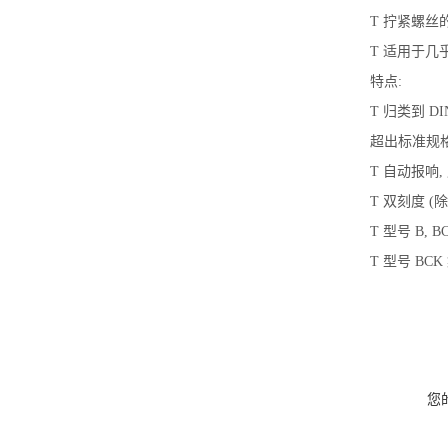
T 拧紧螺丝的力
T 适用于
特点:
T 归类到 DI
超出标准规格 
T 自动报响
T 双刻度 (
T 型号 B,
T 型号 BC
您