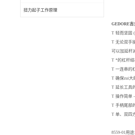
扭力起子工作原理
GEDORE
T 轻而坚固
T 无论双手
可以加延杆
T *的杠杆
T 一连串
T 确保zu
T 延长工具
T 操作简单 
T 手柄尾
T 单、双
8559-01
用途