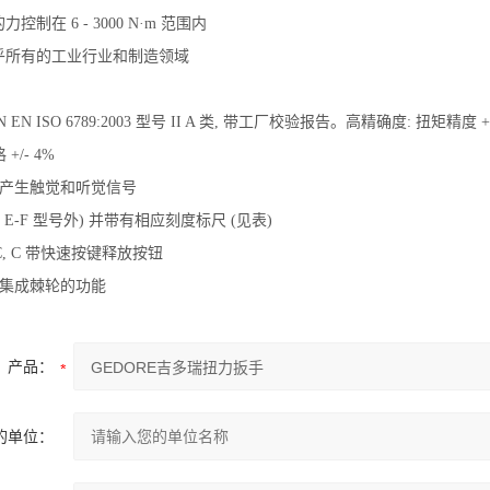
控制在 6 - 3000 N·m 范围内
几乎所有的工业行业和制造领域
N EN ISO 6789:2003 型号 II A 类, 带工厂校验报告。高精确度: 扭矩精度 +
+/- 4%
, 产生触觉和听觉信号
除 E-F 型号外) 并带有相应刻度标尺 (见表)
 BC, C 带快速按键释放按钮
K 集成棘轮的功能
产品：
的单位：