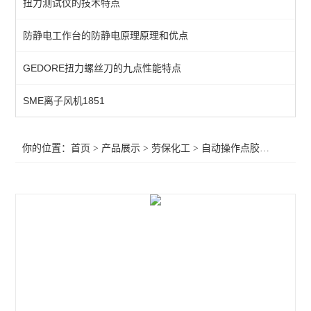
扭力测试仪的技术特点
24节AB混合胶管
防静电工作台的防静电原理原理和优点
点胶机
GEDORE扭力螺丝刀的九点性能特点
工作鞋
SME离子风机1851
查看全部 >>
你的位置：
首页
>
产品展示
>
劳保化工
>
自动操作点胶机
>自动操