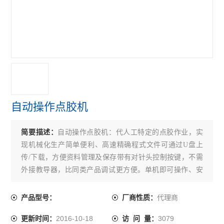
自动操作点胶机
简要描述：
自动操作点胶机：代人工特定的点胶作业，实
现机械化生产简单便利、高速精确程式文件可通过U盘上
传/下载，方便资料管理及保存带有对针头控制按键，不需
外接教导器，比同类产品调试更方便。单机即可操作、安
装Z容易，不需搭配外部电脑即可单机运作。不但安装便
利，操作设定更是简单
代理商
产品型号：
厂商性质：
2016-10-18
3079
更新时间：
访 问 量：