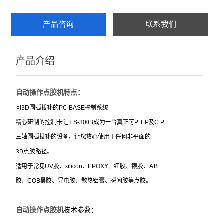
产品咨询
联系我们
产品介绍
自动操作点胶机特点：
可3D圆弧插补的PC-BASE控制系统
精心研制的控制卡让T S-300B成为一台真正可P T P及C P
三轴圆弧插补的设备，让您放心使用于任何非平面的
3D点胶路径。
适用于常见UV胶、silicon、EPOXY、红胶、银胶、A B
胶、COB黑胶、导电胶、散热铝膏、瞬间胶等点胶。
技术参数：
自动操作点胶机