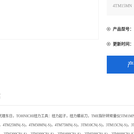
4TM15
4TM75MN
S），3TM5
产品型号：
更新时间：
绍
代理东日，
TOHNICHI
扭力工具：扭力起子，扭力螺丝刀，
TME
指针转矩量仪
5TM1M
，
4TM25MN(-S)
，
4TM50MN(-S)
，
4TM75MN(-S)
，
3TM10CN(-S)
，
3TM15CN(-S)
，
3