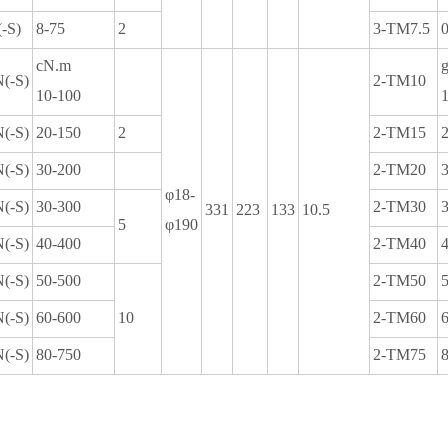
-S)
8-75
2
3-TM7.5
0
cN.m
g
(-S)
2-TM10
10-100
1
(-S)
20-150
2
2-TM15
2
(-S)
30-200
2-TM20
3
φ18-
(-S)
30-300
2-TM30
3
331
223
133
10.5
5
φ190
(-S)
40-400
2-TM40
4
(-S)
50-500
2-TM50
5
(-S)
60-600
10
2-TM60
6
(-S)
80-750
2-TM75
8