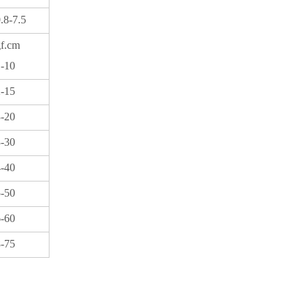
.8-7.5
f.cm
-10
-15
-20
-30
-40
-50
-60
-75