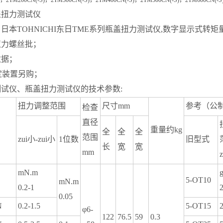
，
2TM200CN(-S)
，
2TM300CN(-S)
，
2TM400CN(-S)
，
2TM500CN(-S)
，
2TM600CN(-S
盖扭力测试仪
日本TOHNICHI东日TME系列瓶盖扭力测试仪,数字显示式转
扭力螺丝批；
数据；
定装置另购；
试仪、瓶盖扭力测试仪的技术参数:
扭力调整范围
尺寸mm
参考（公
检查
直径
重量约kg
全
全
全
范围
zui小-zui小
1
位数
旧型式
长
宽
宽
mm
mN.m
g
5-OT10
mN.m
0.2-1
2
0.05
N
0.2-1.5
5-OT15
2
φ6-
122
76.5
59
0.3