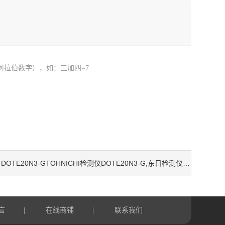
阿拉伯数字），如：三加四=7
DOTE20N3-GTOHNICHI检测仪DOTE20N3-G,东日检测仪DOTE20N3-G，DOTE20N3-G
：
言
在线商铺
联系我们
|
|