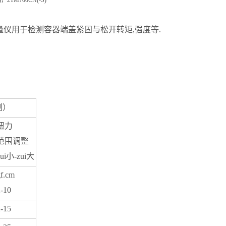
)
，
2TM700CN(-S)
矩量仪用于检测容器端盖紧固与松开转矩,强度等.
制）
扭力
范围调整
zui小-zui大
f.cm
-10
-15