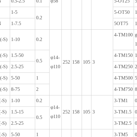
N
0.5-2.5
0.1
φ58
5-OT25
5
1-5
5-OT50
0.2
N
1-7.5
5OT75
4-TM100
g
-S)
1-10
0.2
-S)
1.5-50
4-TM150
φ14-
0.5
252
158
105
3
-S)
2.5-25
φ110
4-TM250
-S)
5-50
1
4-TM500
-S)
8-75
2
4-TM750
-S)
1-10
0.2
3-TM1
0
φ14-
-S)
1.5-15
252
158
105
3
3-TM1.5
0
φ110
0.5
-S)
2.5-25
3-TM2.5
0
-S)
5-50
1
3-TM5
0