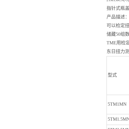
2TM150CN(-S)
指针式瓶
产品描述：
可以检定
储藏50组
TME用检
东日扭力测
型式
5TM1MN
5TM1.5M