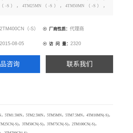
MN（-S），4TM25MN（-S），4TM50MN（-S），
（-S），3TM10CN（-S），3TM15CN（-S），3TM25CN（-
0CN（-S），3TM75CN
2TM400CN（-S）
代理商
厂商性质：
2015-08-05
2320
访 问 量：
产品咨询
联系我们
N
，
5TM1.5MN
，
5TM2.5MN
，
5TM5MN
，
5TM7.5MN
，
4TM10MN(-S)
，
TM25CN(-S)
，
3TM50CN(-S)
，
3TM75CN(-S)
，
2TM100CN(-S)
，