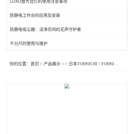
LUXO放大台灯的使用注意事项
防静电工作台的应用及安装
防静电吸尘器：洁净空间的无声守护者
千分尺的使用与维护
你的位置：
首页
>
产品展示
> >
日本TOHNICHI
>TOHNICHI扭力螺丝刀STC50CN2-G,东日扭力螺丝刀STC50CN2-G，STC50CN2