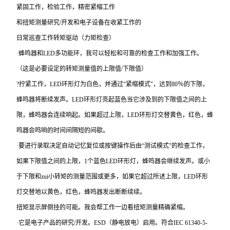
紧固工作，检验工作，精密紧缩工作
和扭矩测量研究/开发和电子设备在收紧工作的
日常巡查工作转矩驱动（力矩检查）
·蜂鸣器和LED多功能环，我可以轻松和可靠的检查工作和加强工作。
（这是必要设定的转矩测量值的上限值/下限值）
?拧紧工作，LED环形灯为白色，并通过“紧缩模式"，达到80％的下限，
蜂鸣器将断续发声。LED环形灯亮起蓝色当它涉及到的下限值之间的上
限，蜂鸣器会连续响起。如果超过上限，LED环形灯交替黄色，红色，蜂
鸣器会鸣响的时间间隔短的间歇。
·要进行录取决定自动记忆复位或按键操作后由“测试模式"的检查工作，
如果下限值之间的上限，1个蓝色LED环形灯，蜂鸣器会继续发声。或小
于下限和zui小转矩的测量范围或更多，如果它超过所述上限，LED环形
灯交替地以黄色，红色，蜂鸣器发出断断续续。
扭矩显示屏倒挂的可能。我会帮工作一边看扭矩测量精确紧缩。
·它是电子产品的研究/开发。ESD（静电放电）启用。符合IEC 61340-5-