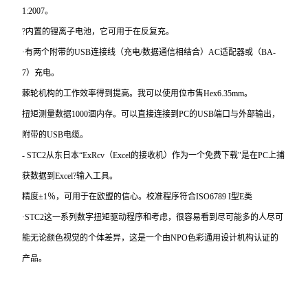
1:2007。
?内置的锂离子电池，它可用于在反复充。
·有两个附带的USB连接线（充电/数据通信相结合）AC适配器或（BA-
7）充电。
棘轮机构的工作效率得到提高。我可以使用位市售Hex6.35mm。
扭矩测量数据1000涸内存。可以直接连接到PC的USB端口与外部输出，
附带的USB电缆。
- STC2
从东日本“ExRcv（Excel的接收机）作为一个免费下载"是在PC上捕
获数据到Excel?输入工具。
精度±1％，可用于在欧盟的信心。校准程序符合ISO6789 I型E类
·STC2这一系列数字扭矩驱动程序和考虑，很容易看到尽可能多的人尽可
能无论颜色视觉的个体差异，这是一个由NPO色彩通用设计机构认证的
产品。