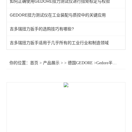
如何正确使用GEDORE扭力测试仪进行扭矩标定与校验
棘轮头
GEDORE扭力测试仪在工业装配与质控中的关键应用
动态扭矩测试仪
吉多瑞扭力扳手的选购技巧有哪些?
扭力测试仪
接地螺柱扳手
吉多瑞扭力扳手适用于几乎所有的工业行业和制造领域
扭力螺丝刀
你的位置：
首页
>
产品展示
> >
德国GEDORE
>Gedore半开口梅花扳子头8797半开口梅花扳子头1211587扳子头1211757
扭矩扳手
扭力测试仪器
查看全部 >>