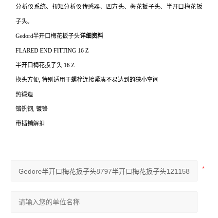
分析仪系统、扭矩分析仪传感器、四方头、梅花扳子头、半开口梅花扳
子头。
Gedord
半开口梅花扳子头
详细资料
FLARED END FITTING 16 Z
半开口梅花扳子头 16 Z
换头方便, 特别适用于螺栓连接紧凑不易达到的狭小空间
热锻造
铬钒钢, 镀铬
带插销解扣