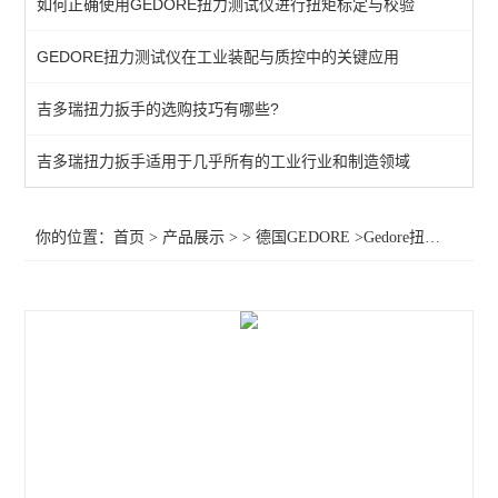
如何正确使用GEDORE扭力测试仪进行扭矩标定与校验
棘轮头
GEDORE扭力测试仪在工业装配与质控中的关键应用
动态扭矩测试仪
吉多瑞扭力扳手的选购技巧有哪些?
扭力测试仪
接地螺柱扳手
吉多瑞扭力扳手适用于几乎所有的工业行业和制造领域
扭力螺丝刀
你的位置：
首页
>
产品展示
> >
德国GEDORE
>Gedore扭力分析仪传感器036251扭矩传感器036256 扭矩传感器036771
扭矩扳手
扭力测试仪器
查看全部 >>