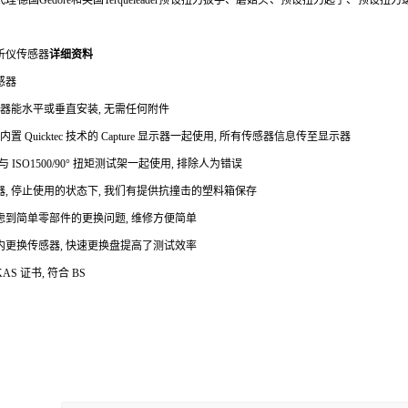
理德国Gedore和英国Terqueleader预设扭力扳手、蘑菇头、预设扭力起子、
析仪传感器
详细资料
感器
感器能水平或垂直安装, 无需任何附件
内置 Quicktec 技术的 Capture 显示器一起使用, 所有传感器信息传至显示器
 ISO1500/90° 扭矩测试架一起使用, 排除人为错误
, 停止使用的状态下, 我们有提供抗撞击的塑料箱保存
虑到简单零部件的更换问题, 维修方便简单
内更换传感器, 快速更换盘提高了测试效率
S 证书, 符合 BS