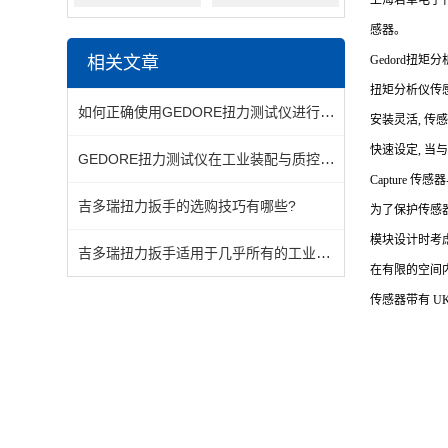
上海君卓电子代
感器。
相关文章
Gedord
扭矩分
扭矩分析仪传
如何正确使用GEDORE扭力测试仪进行扭矩标定与校验
安装灵活, 传
快速设定, 当与
GEDORE扭力测试仪在工业装配与质控中的关键应用
Capture
传感器与
吉多瑞扭力扳手的选购技巧有哪些?
为了保护传感器
模块设计时考
吉多瑞扭力扳手适用于几乎所有的工业行业和制造领域
在有限的空间
传感器带有 UKA