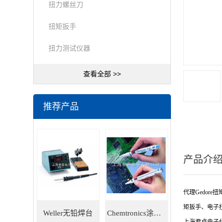
扭力螺丝刀
扭矩扳手
扭力测试仪器
查看全部 >>
推荐产品
产品介
代理Gedore
矩扳手、电子
Weller无铅焊台
Chemtronics涂层笔