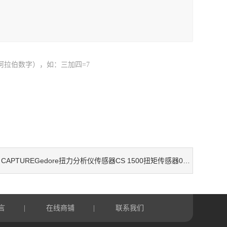
阿拉伯数字），如：三加四=7
CAPTUREGedore扭力分析仪传感器CS 1500扭矩传感器036226 扭矩传感器036246
：
言
在线商铺
联系我们
|
|