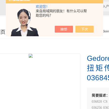
欢迎您！
来自局域网的朋友！有什么可以帮
助您的吗？
细页
你的位置：
首页
>
产品展示
> >
德国GEDORE
>Gedo
Ged
扭矩传
03684
简要描述
036820 CS 
036256 