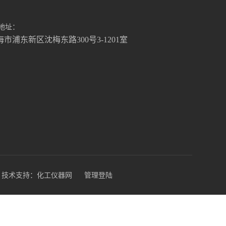
地址：
海市浦东新区沈梅东路300号3-1201室
技术支持：
化工仪器网
管理登陆