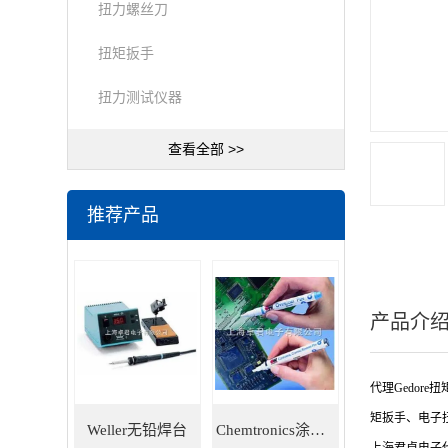
扭力螺丝刀
扭矩扳手
扭力测试仪器
查看全部 >>
推荐产品
产品介
代理Gedore
矩扳手、电子
Weller无铅焊台
Chemtronics涂层笔