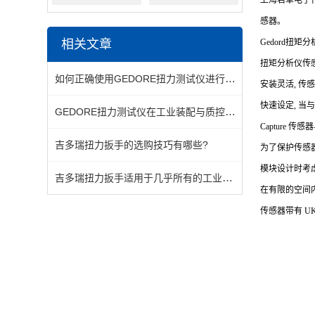
上海君卓电子代
感器。
相关文章
Gedord
扭矩分
扭矩分析仪传
如何正确使用GEDORE扭力测试仪进行扭矩标定与校验
安装灵活, 传
快速设定, 当与
GEDORE扭力测试仪在工业装配与质控中的关键应用
Capture
传感器与
吉多瑞扭力扳手的选购技巧有哪些?
为了保护传感器
模块设计时考
吉多瑞扭力扳手适用于几乎所有的工业行业和制造领域
在有限的空间
传感器带有 UKA