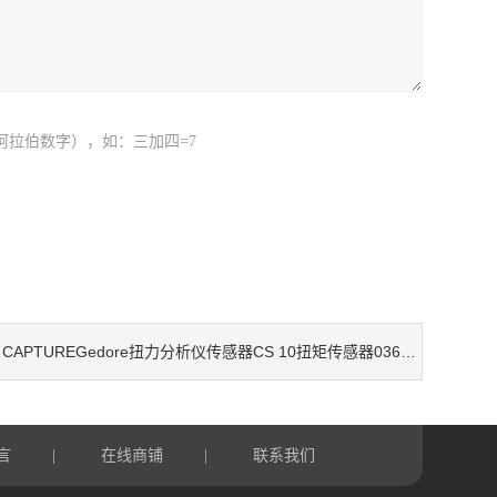
阿拉伯数字），如：三加四=7
CAPTUREGedore扭力分析仪传感器CS 10扭矩传感器036820 扭矩传感器CS 50
：
言
在线商铺
联系我们
|
|