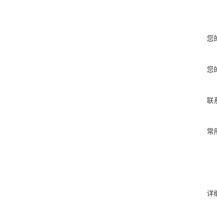
您
您
联
常
详