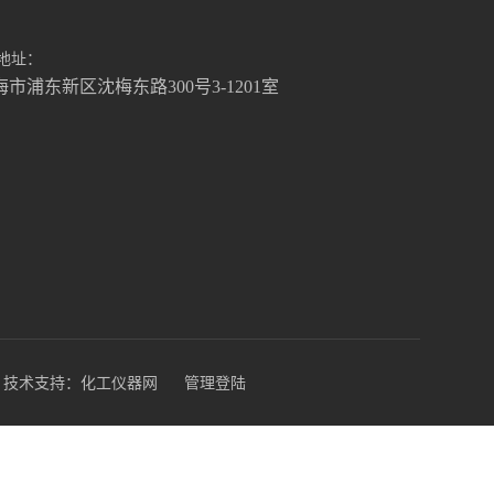
地址：
海市浦东新区沈梅东路300号3-1201室
技术支持：
化工仪器网
管理登陆