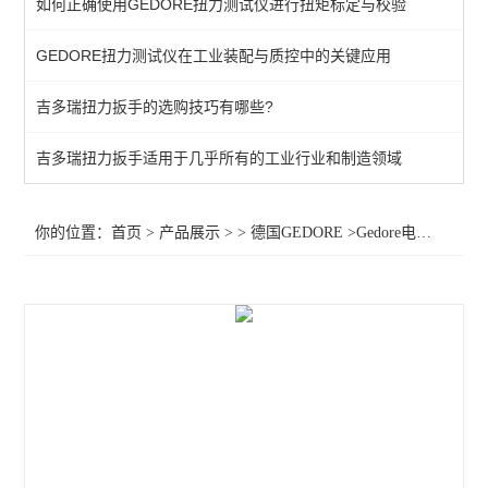
如何正确使用GEDORE扭力测试仪进行扭矩标定与校验
棘轮头
GEDORE扭力测试仪在工业装配与质控中的关键应用
动态扭矩测试仪
吉多瑞扭力扳手的选购技巧有哪些?
扭力测试仪
接地螺柱扳手
吉多瑞扭力扳手适用于几乎所有的工业行业和制造领域
扭力螺丝刀
你的位置：
首页
>
产品展示
> >
德国GEDORE
>Gedore电子扭矩扳手2648644 扭力扳手TT3KH 350 预设扭矩扳手TT3KH
扭矩扳手
扭力测试仪器
查看全部 >>