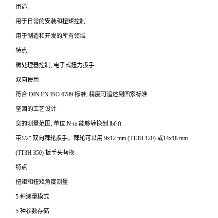
用途:
用于日常的安装和扭矩控制
用于制造和开发的所有领域
特点:
微处理器控制, 电子式扭力扳手
双向使用
符合 DIN EN ISO 6789 标准, 精度可追述到国家标准
坚固的工艺设计
宽的测量范围, 单位 N·m 能够转换到 lbf·ft
带1/2" 双向棘轮扳手。棘轮可以用 9x12 mm (TT3H 120) 或14x18 mm
(TT3H 350) 扳手头替换
特点:
扭矩和扭矩角度测量
5
种测量模式
5
种参数存储