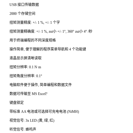
USB
接口传输数据
2000
个存储空间
扭矩测量精度: +/- 1 %, +/- 1 个字
扭矩测量精确度: +/- 1 %, zui小 +/- 1°, 360° zui小 4° /秒
用于终端编程的不同深度规格
操作简单, 便于理解的程序菜单导航和 4 个功能键
液晶显示屏清晰读取
扭矩分辨率: 0.1 N·m
扭矩角度分辨率: 0.1°
电脑软件便于操作, 简单编程和数据文件
数据可传输至 MS Excel?
键盘锁定
带标准 AA 电池或可选择可充电电池 (NiMH)
视觉信号: 3x LED (黄, 绿, 红)
听觉信号: 蜂鸣声