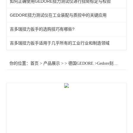
如何正确使用GEDORE扭力测试仪进行扭矩标定与校验
棘轮头
GEDORE扭力测试仪在工业装配与质控中的关键应用
动态扭矩测试仪
吉多瑞扭力扳手的选购技巧有哪些?
扭力测试仪
接地螺柱扳手
吉多瑞扭力扳手适用于几乎所有的工业行业和制造领域
扭力螺丝刀
你的位置：
首页
>
产品展示
> >
德国GEDORE
>Gedore刻度盘测量扭矩扳手CDS扭力扳手DDS扭矩扳手EDS
扭矩扳手
扭力测试仪器
查看全部 >>