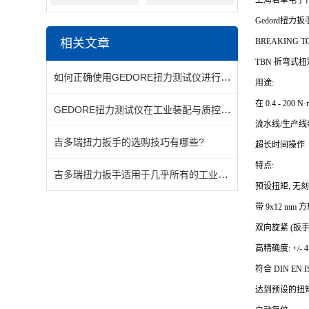
上海君卓电子代
Gedord
扭力扳
相关文章
BREAKING TO
TBN
折弯式扭矩扳手 
如何正确使用GEDORE扭力测试仪进行扭矩标定与校验
用途:
在 0.4 - 2
GEDORE扭力测试仪在工业装配与质控中的关键应用
流水线/生产线
吉多瑞扭力扳手的选购技巧有哪些?
超长时间操作
特点:
吉多瑞扭力扳手适用于几乎所有的工业行业和制造领域
预设扭矩, 无
带 9x12 mm
双向旋紧 (扳手只
高精确度: +/- 
符合 DIN EN
达到预设的扭矩