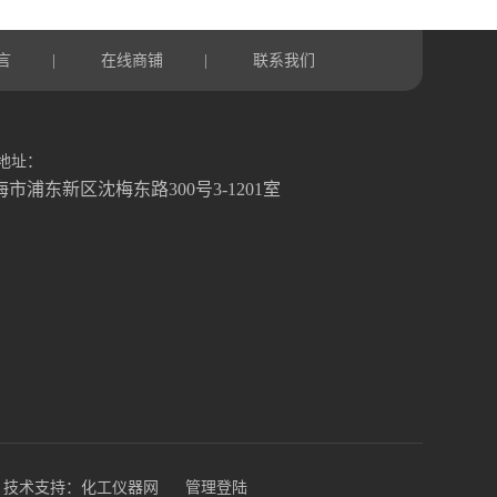
言
在线商铺
联系我们
|
|
地址：
海市浦东新区沈梅东路300号3-1201室
技术支持：
化工仪器网
管理登陆