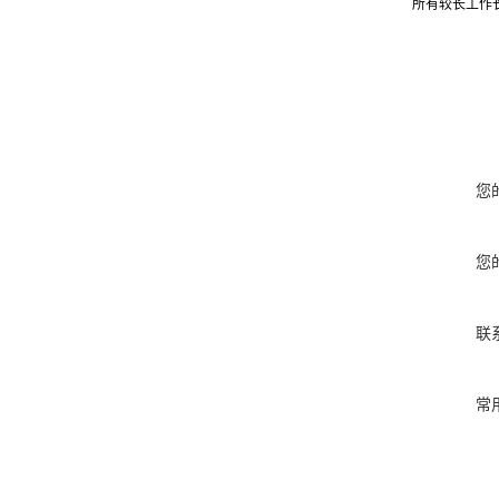
所有较长工作
您
您
联
常