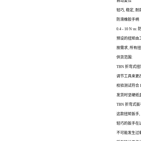
自动复位
轻巧, 稳定, 
防滑橡胶手柄
0.4 - 10 N
·m:
预设的扭矩由
按需求, 所有
供货范围:
TBN
折弯式扭
调节工具来更
校验测试符合 DIN
发货时坚硬纸
TBN
折弯式扳手
这款扭矩扳手
轻巧的扳手在达
不可能发生过