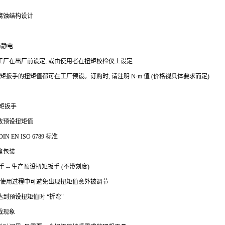
耐腐蚀结构设计
 防静电
工厂在出厂前设定, 或由使用者在扭矩校检仪上设定
扭矩扳手的扭矩值都可在工厂预设。订购时, 请注明 N·m 值 (价格视具体要求而定)
矩扳手
改预设扭矩值
 EN ISO 6789 标准
盒包装
 -- 生产预设扭矩扳手 (不带刻度)
, 使用过程中可避免出现扭矩值意外被调节
到预设扭矩值时 “折弯"
载现象