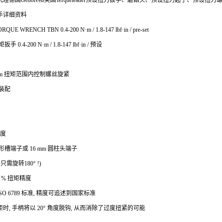
理德国Gedore和英国Terqueleader预设扭力扳手、蘑菇头、预设扭力起子、预设扭
手详细资料
RQUE WRENCH TBN 0.4-200 N
·m / 1.8-147 lbf·in / pre-set
0.4-200 N·m / 1.8-147 lbf·in / 预设
00 N·m 扭矩范围内控制螺丝旋紧
装配
刻度
 方形槽端子或 16 mm 圆柱头端子
需旋转180° !)
4 % 扭矩精度
 ISO 6789 标准, 精度可追述到国家标准
时, 手柄将以 20° 角度脱钩, 从而消除了过度扭紧的可能