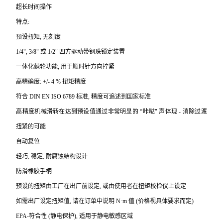
超长时间操作
特点:
预设扭矩, 无刻度
1/4", 3/8"
或 1/2" 四方驱动带钢珠锁定装置
一体化棘轮功能, 用于顺时针方向拧紧
高精确度: +/- 4 % 扭矩精度
符合 DIN EN ISO 6789 标准, 精度可追述到国家标准
高精度机械滑转在达到预设值通过非常明显的 “咔哒" 声体现 - 消除过渡
扭紧的可能
自动复位
轻巧, 稳定, 耐腐蚀结构设计
防滑橡胶手柄
预设的扭矩由工厂在出厂前设定, 或由使用者在扭矩校检仪上设定
如需出厂设定扭矩值, 请在订单中说明 N·m 值 (价格视具体要求而定)
EPA-
符合性 (静电保护), 适用于静电敏感区域