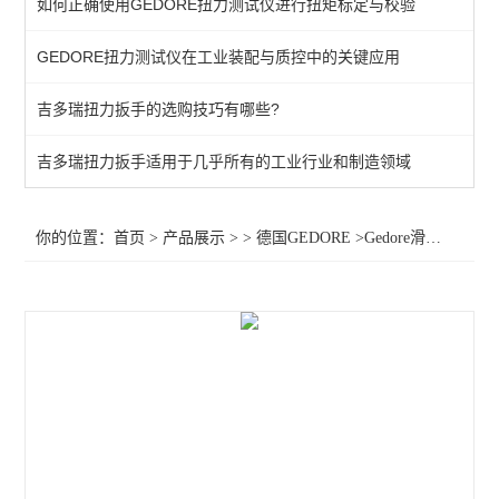
如何正确使用GEDORE扭力测试仪进行扭矩标定与校验
棘轮头
GEDORE扭力测试仪在工业装配与质控中的关键应用
动态扭矩测试仪
吉多瑞扭力扳手的选购技巧有哪些?
扭力测试仪
接地螺柱扳手
吉多瑞扭力扳手适用于几乎所有的工业行业和制造领域
扭力螺丝刀
你的位置：
首页
>
产品展示
> >
德国GEDORE
>Gedore滑转扭力扳手011055 Gedore滑转扭力扳手TSN125 扭力扳手TSN
扭矩扳手
扭力测试仪器
查看全部 >>