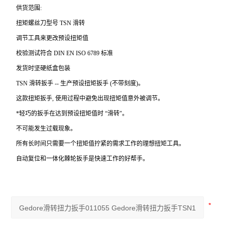
供货范围:
扭矩螺丝刀型号 TSN 滑转
调节工具来更改预设扭矩值
校验测试符合 DIN EN ISO 6789 标准
发货时坚硬纸盒包装
TSN
滑转扳手 -- 生产预设扭矩扳手 (不带刻度)。
这款扭矩扳手, 使用过程中避免出现扭矩值意外被调节。
*轻巧的扳手在达到预设扭矩值时 “滑转"。
不可能发生过载现象。
所有长时间只需要一个扭矩值拧紧的需求工作的理想扭矩工具。
自动复位和一体化棘轮扳手是快速工作的好帮手。