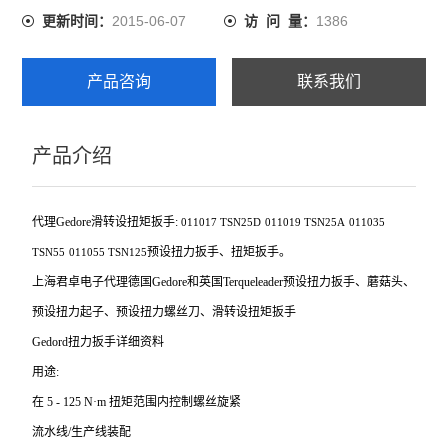
2015-06-07
1386
更新时间：
访 问 量：
产品咨询
联系我们
产品介绍
代理Gedore滑转设扭矩扳手:
011017
TSN25D
011019
TSN25A
011035
预设扭力扳手、扭矩扳手。
TSN55
011055
TSN125
上海君卓电子代理德国Gedore和英国Terqueleader预设扭力扳手、蘑菇头、
预设扭力起子、预设扭力螺丝刀、滑转设扭矩扳手
Gedord
扭力扳手详细资料
用途:
在 5 - 125 N·m 扭矩范围内控制螺丝旋紧
流水线/生产线装配