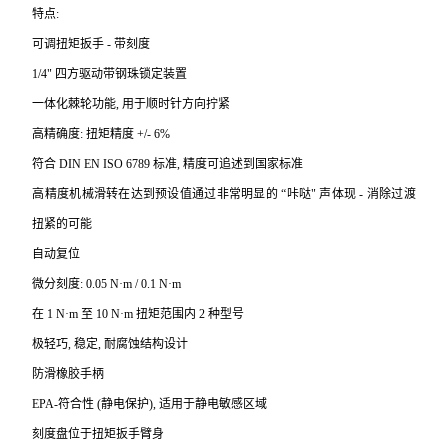
特点:
可调扭矩扳手 - 带刻度
1/4"
四方驱动带钢珠锁定装置
一体化棘轮功能, 用于顺时针方向拧紧
高精确度: 扭矩精度 +/- 6%
符合 DIN EN ISO 6789 标准, 精度可追述到国家标准
高精度机械滑转在达到预设值通过非常明显的 “咔哒" 声体现 - 消除过渡
扭紧的可能
自动复位
微分刻度: 0.05 N·m / 0.1 N·m
在 1 N·m 至 10 N·m 扭矩范围内 2 种型号
极轻巧, 稳定, 耐腐蚀结构设计
防滑橡胶手柄
EPA-
符合性 (静电保护), 适用于静电敏感区域
刻度盘位于扭矩扳手臂身