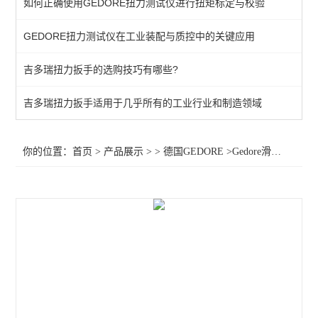
如何正确使用GEDORE扭力测试仪进行扭矩标定与校验
棘轮头
GEDORE扭力测试仪在工业装配与质控中的关键应用
动态扭矩测试仪
吉多瑞扭力扳手的选购技巧有哪些?
扭力测试仪
接地螺柱扳手
吉多瑞扭力扳手适用于几乎所有的工业行业和制造领域
扭力螺丝刀
你的位置：
首页
>
产品展示
> >
德国GEDORE
>Gedore滑转扭力扳手056060 Gedore滑转扭力扳手TSC 45 扭力扳手TSc
扭矩扳手
扭力测试仪器
查看全部 >>