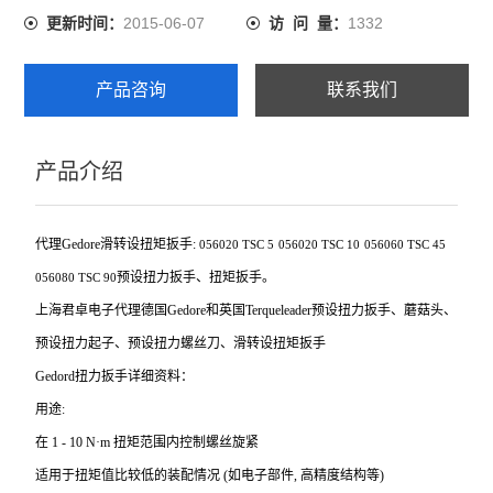
2015-06-07
1332
更新时间：
访 问 量：
产品咨询
联系我们
产品介绍
代理Gedore滑转设扭矩扳手:
056020
TSC 5
056020
TSC 10
056060
TSC 45
预设扭力扳手、扭矩扳手。
056080
TSC 90
上海君卓电子代理德国Gedore和英国Terqueleader预设扭力扳手、蘑菇头、
预设扭力起子、预设扭力螺丝刀、滑转设扭矩扳手
Gedord
扭力扳手详细资料：
用途:
在 1 - 10 N·m 扭矩范围内控制螺丝旋紧
适用于扭矩值比较低的装配情况 (如电子部件, 高精度结构等)