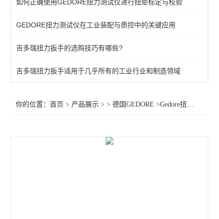
如何正确使用GEDORE扭力测试仪进行扭矩标定与校验
棘轮头
GEDORE扭力测试仪在工业装配与质控中的关键应用
动态扭矩测试仪
吉多瑞扭力扳手的选购技巧有哪些?
扭力测试仪
接地螺柱扳手
吉多瑞扭力扳手适用于几乎所有的工业行业和制造领域
扭力螺丝刀
你的位置：
首页
>
产品展示
> >
德国GEDORE
>Gedore扭矩螺丝刀手柄1802380 Gedore扭力螺丝刀手柄2140 5,4 NM
扭矩扳手
扭力测试仪器
查看全部 >>