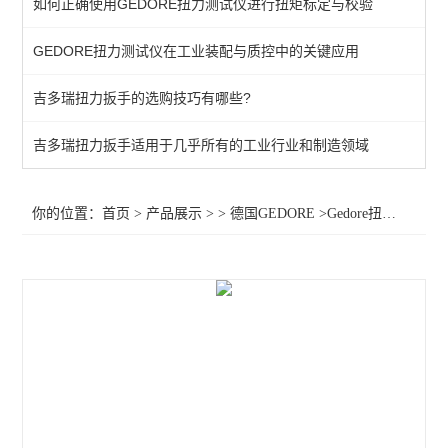
如何正确使用GEDORE扭力测试仪进行扭矩标定与校验
棘轮头
GEDORE扭力测试仪在工业装配与质控中的关键应用
动态扭矩测试仪
吉多瑞扭力扳手的选购技巧有哪些?
扭力测试仪
接地螺柱扳手
吉多瑞扭力扳手适用于几乎所有的工业行业和制造领域
扭力螺丝刀
你的位置：
首页
>
产品展示
> >
德国GEDORE
>Gedore扭力扳手7603580Gedore扭力扳手4151 扭力扳手4151-20
扭矩扳手
扭力测试仪器
查看全部 >>