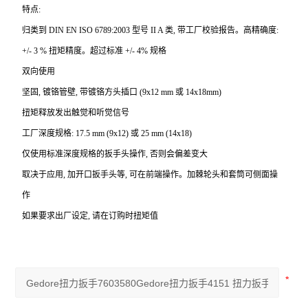
特点:
归类到 DIN EN ISO 6789:2003 型号 II A 类, 带工厂校验报告。高精确度:
+/- 3 % 扭矩精度。超过标准 +/- 4% 规格
双向使用
坚固, 镀铬管壁, 带镀铬方头插口 (9x12 mm 或 14x18mm)
扭矩释放发出触觉和听觉信号
工厂深度规格: 17.5 mm (9x12) 或 25 mm (14x18)
仅使用标准深度规格的扳手头操作, 否则会偏差变大
取决于应用, 加开口扳手头等, 可在前端操作。加棘轮头和套筒可侧面操
作
如果要求出厂设定, 请在订购时扭矩值