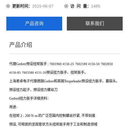
2015-06-07
1485
更新时间：
访 问 量：
产品咨询
联系我们
产品介绍
代理Gedore预设扭矩扳手 :
7601960
4150-25
7602180
4150-50
7602850
预设扭力扳手、扭矩扳手。
4150-85
7603580
4151-20
上海君卓电子代理德国Gedore和英国Terqueleader预设扭力扳手、蘑菇头、
预设扭力起子、预设扭力螺丝刀
Gedord
扭力扳手详细资料：
用途:
在扭矩 2 - 200 N·m 的广泛范围内控制螺丝拧紧, 不带刻度
预设, 可释放的坚固管状方头扭矩扳手用于工业和制造领域