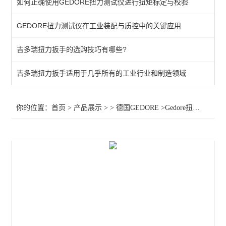
如何正确使用GEDORE扭力测试仪进行扭矩标定与校验
棘轮头
GEDORE扭力测试仪在工业装配与质控中的关键应用
动态扭矩测试仪
吉多瑞扭力扳手的选购技巧有哪些?
扭力测试仪
接地螺柱扳手
吉多瑞扭力扳手适用于几乎所有的工业行业和制造领域
扭力螺丝刀
你的位置：
首页
>
产品展示
> >
德国GEDORE
>Gedore扭力扳手7601960 Gedore扭力扳手4150-25 扭力扳手7602180
扭矩扳手
扭力测试仪器
查看全部 >>