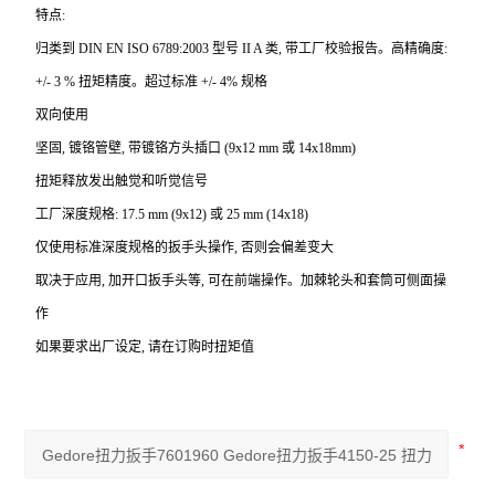
特点:
归类到 DIN EN ISO 6789:2003 型号 II A 类, 带工厂校验报告。高精确度:
+/- 3 % 扭矩精度。超过标准 +/- 4% 规格
双向使用
坚固, 镀铬管壁, 带镀铬方头插口 (9x12 mm 或 14x18mm)
扭矩释放发出触觉和听觉信号
工厂深度规格: 17.5 mm (9x12) 或 25 mm (14x18)
仅使用标准深度规格的扳手头操作, 否则会偏差变大
取决于应用, 加开口扳手头等, 可在前端操作。加棘轮头和套筒可侧面操
作
如果要求出厂设定, 请在订购时扭矩值