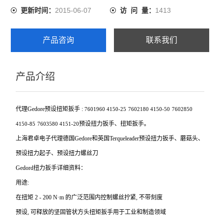
2015-06-07
1413
更新时间：
访 问 量：
产品咨询
联系我们
产品介绍
代理Gedore预设扭矩扳手 :
7601960
4150-25
7602180
4150-50
7602850
预设扭力扳手、扭矩扳手。
4150-85
7603580
4151-20
上海君卓电子代理德国Gedore和英国Terqueleader预设扭力扳手、蘑菇头、
预设扭力起子、预设扭力螺丝刀
Gedord
扭力扳手详细资料：
用途:
在扭矩 2 - 200 N·m 的广泛范围内控制螺丝拧紧, 不带刻度
预设, 可释放的坚固管状方头扭矩扳手用于工业和制造领域