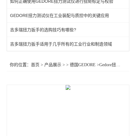
如何正确使用GEDORE扭力测试仪进行扭矩标定与校验
棘轮头
GEDORE扭力测试仪在工业装配与质控中的关键应用
动态扭矩测试仪
吉多瑞扭力扳手的选购技巧有哪些?
扭力测试仪
接地螺柱扳手
吉多瑞扭力扳手适用于几乎所有的工业行业和制造领域
扭力螺丝刀
你的位置：
首页
>
产品展示
> >
德国GEDORE
>Gedore扭力扳手2641658 Gedore扭力扳手2643731棘轮头GDMSE100
扭矩扳手
扭力测试仪器
查看全部 >>