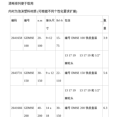
清晰排列便于取用
内衬为泡沫塑料材质 (可根据不同个性化要求扩展)
+
编码
编号
n.m
接头尺
lbf-ft
包含
重
寸
量
2641658
GDMSE
20-
9
×12
15-
编号 DMSE 100 铁皮盒装
3.9
100
100
75
13 17 19 13 17 19
和
1/2"
棘轮头
2643731
GDMSE
30-
9 x 12
22-
编号 DMSE 150 铁皮盒装
5.6
150
150
110
13 17 19 13 17 19
和
1/2"
棘轮头
2641666
GDMSE
40-
14 x
30-
编号 DMSE 200 铁皮盒装
6.3
200
200
18
150