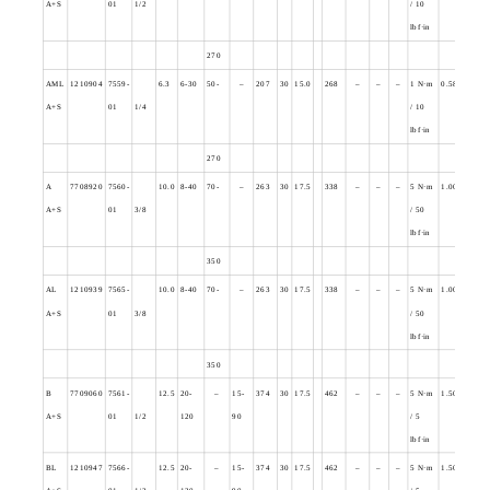
A+S
01
1/2
/ 10
lbf·in
270
AML
1210904
7559-
6.3
6-30
50-
–
207
30
15.0
268
–
–
–
1 N
·m
0.580
A+S
01
1/4
/ 10
lbf·in
270
A
7708920
7560-
10.0
8-40
70-
–
263
30
17.5
338
–
–
–
5 N
·m
1.000
A+S
01
3/8
/ 50
lbf·in
350
AL
1210939
7565-
10.0
8-40
70-
–
263
30
17.5
338
–
–
–
5 N
·m
1.000
A+S
01
3/8
/ 50
lbf·in
350
B
7709060
7561-
12.5
20-
–
15-
374
30
17.5
462
–
–
–
5 N
·m
1.500
A+S
01
1/2
120
90
/ 5
lbf·in
BL
1210947
7566-
12.5
20-
–
15-
374
30
17.5
462
–
–
–
5 N
·m
1.500