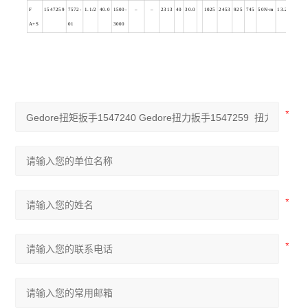
F
1547259
7572-
1.1/2
40.0
1500-
–
–
2313
40
30.0
1025
2453
925
745
50N
·m
13.200
A+S
01
3000