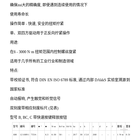
确保zui大的精确度, 即使遇到连续使用的情况下
使用寿命长
操作简单 - 快速, 安全的扭矩拧紧
单、双四方驱动用于正反向拧紧操作
用途:
在6 - 3000 N·m 扭矩范围内控制螺丝旋紧
适用于几乎所有的工业行业和制造领域
特点:
带校验证书, 符合 DIN EN ISO 6789 标准, 通过内部 DAkkS 实验室溯源到
国家标准
自动报响, 产生触觉和听觉信号
双刻度带相应刻度标尺 (见表)
型号 B, BC, C 带快速按键释放按钮
+
型号
编码
编号
■
"
■
N
·m
lbf
·in
lbf
·ft
lw
a
b
c
d
e
f
量程
重量
AM
1210891
7554-
6.3
6-30
50-
–
207
30
15.0
268
–
–
–
1 N
·m
0.580