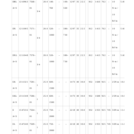
DRL
1210963
7568-
20.0
140-
–
100-
1297
35
22.5
812
1413
762
–
10
5.000
A+S
01
760
560
N
·m /
3/4
10
lbf·in
DX
1211005
7571-
20.0
520-
–
380-
1297
35
22.5
812
1413
762
–
10
5.600
A+S
01
1000
730
N
·m /
3/4
10
lbf·in
DXL
1211048
7576-
20.0
520-
–
380-
1297
35
22.5
812
1413
762
–
10
5.600
A+S
01
1000
730
N
·m /
3/4
10
lbf·in
EK
2311321
7581-
25.0
600-
–
–
1473
40
30.0
932
1608
925
–
25N
·m
10.800
1
A+S
01
1500
EKL
2311348
7586-
25.0
600-
–
–
1473
40
30.0
932
1608
925
–
25N
·m
10.800
1
A+S
01
1500
E
1547232
7564-
25.0
750-
–
–
2218
40
30.0
932
2353
925
745
50N
·m
11.600
1
A+S
01
2000
EL
1547240
7569-
25.0
750-
–
–
2218
40
30.0
932
2353
925
745
50N
·m
11.600
1
A+S
01
2000