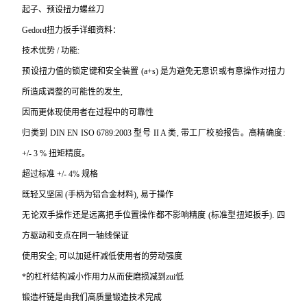
起子、预设扭力螺丝刀
Gedord
扭力扳手详细资料：
技术优势 / 功能:
预设扭力值的锁定键和安全装置 (a+s) 是为避免无意识或有意操作对扭力
所造成调整的可能性的发生,
因而更体现使用者在过程中的可靠性
归类到 DIN EN ISO 6789:2003 型号 II A 类, 带工厂校验报告。高精确度:
+/- 3 % 扭矩精度。
超过标准 +/- 4% 规格
既轻又坚固 (手柄为铝合金材料), 易于操作
无论双手操作还是远离把手位置操作都不影响精度 (标准型扭矩扳手). 四
方驱动和支点在同一轴线保证
使用安全; 可以加延杆减低使用者的劳动强度
*的杠杆结构减小作用力从而使磨损减到zui低
锻造杆链是由我们高质量锻造技术完成