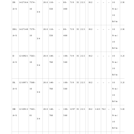
DS
1427164
7574-
20.0
110-
–
80-
719
35
22.5
812
–
–
–
10
2.900
A+S
10
550
400
N
·m /
3/4
10
lbf·in
DSL
1427148
7579-
20.0
110-
–
80-
719
35
22.5
812
–
–
–
10
2.900
A+S
10
550
400
N
·m /
3/4
10
lbf·in
D
1210921
7563-
20.0
140-
–
100-
719
35
22.5
812
–
–
–
10
3.200
A+S
10
760
560
N
·m /
3/4
10
lbf·in
DL
1210971
7568-
20.0
140-
–
100-
719
35
22.5
812
–
–
–
10
3.200
A+S
10
760
560
N
·m /
3/4
10
lbf·in
DR
1210912
7563-
20.0
140-
–
100-
1297
35
22.5
812
1413
762
–
10
5.000
A+S
01
760
560
N
·m /
3/4
10
lbf·in