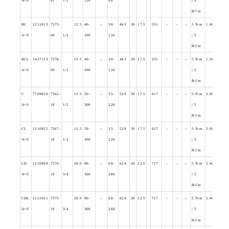
A+S
01
1/2
120
90
/ 5
lbf·in
BC
1211013
7573-
12.5
40-
–
30-
463
30
17.5
551
–
–
–
5 N
·m
1.400
A+S
00
1/2
200
150
/ 5
lbf·in
BCL
1427113
7578-
12.5
40-
–
30-
463
30
17.5
551
–
–
–
5 N
·m
1.300
A+S
00
1/2
200
150
/ 5
lbf·in
C
7709650
7562-
12.5
50-
–
35-
529
30
17.5
617
–
–
–
5 N
·m
2.000
A+S
10
1/2
300
220
/ 5
lbf·in
CL
1210955
7567-
12.5
50-
–
35-
529
30
17.5
617
–
–
–
5 N
·m
2.000
A+S
10
1/2
300
220
/ 5
lbf·in
CD
1210998
7570-
20.0
80-
–
60-
624
30
22.5
717
–
–
–
5 N
·m
2.400
A+S
10
3/4
360
260
/ 5
lbf·in
CDL
1211021
7575-
20.0
80-
–
60-
624
30
22.5
717
–
–
–
5 N
·m
2.400
A+S
10
3/4
360
260
/ 5
lbf·in