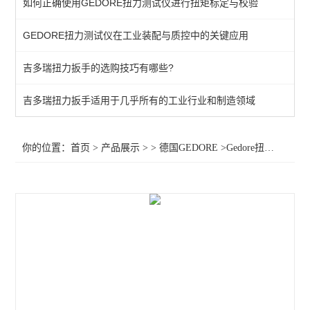
如何正确使用GEDORE扭力测试仪进行扭矩标定与校验
棘轮头
GEDORE扭力测试仪在工业装配与质控中的关键应用
动态扭矩测试仪
吉多瑞扭力扳手的选购技巧有哪些?
扭力测试仪
接地螺柱扳手
吉多瑞扭力扳手适用于几乎所有的工业行业和制造领域
扭力螺丝刀
你的位置：
首页
>
产品展示
> >
德国GEDORE
>Gedore扭力扳手7695680 Gedore扭力扳手7696060 扭矩扳手
扭矩扳手
扭力测试仪器
查看全部 >>