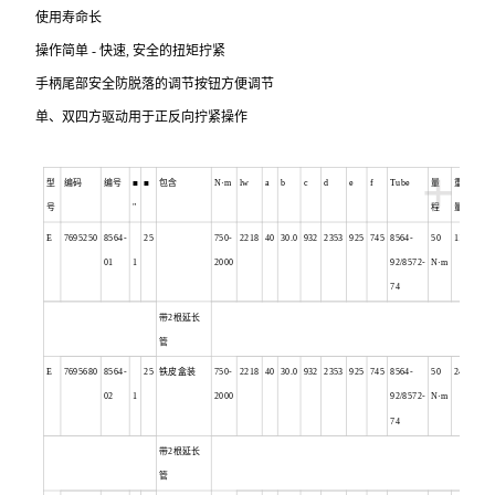
使用寿命长
操作简单 - 快速, 安全的扭矩拧紧
手柄尾部安全防脱落的调节按钮方便调节
单、双四方驱动用于正反向拧紧操作
+
型
编码
编号
■
■
包含
N
·m
lw
a
b
c
d
e
f
Tube
量
重
号
"
程
量
E
7695250
8564-
25
750-
2218
40
30.0
932
2353
925
745
8564-
50
11.6
01
1
2000
92/8572-
N
·m
74
带2根延长
管
E
7695680
8564-
25
铁皮盒装
750-
2218
40
30.0
932
2353
925
745
8564-
50
24.3
02
1
2000
92/8572-
N
·m
74
带2根延长
管