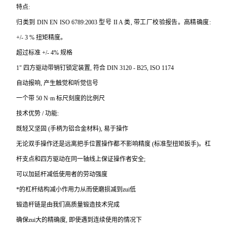
特点:
归类到 DIN EN ISO 6789:2003 型号 II A 类, 带工厂校验报告。高精确度:
+/- 3 % 扭矩精度。
超过标准 +/- 4% 规格
1
"
四方驱动带销钉锁定装置, 符合 DIN 3120 - B25, ISO 1174
自动报响, 产生触觉和听觉信号
一个带 50 N·m 标尺刻度的比例尺
技术优势 / 功能:
既轻又坚固 (手柄为铝合金材料), 易于操作
无论双手操作还是远离把手位置操作都不影响精度 (标准型扭矩扳手)。杠
杆支点和四方驱动在同一轴线上保证操作者安全;
可以加延杆减低使用者的劳动强度
*的杠杆结构减小作用力从而使磨损减到zui低
锻造杆链是由我们高质量锻造技术完成
确保zui大的精确度, 即使遇到连续使用的情况下