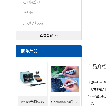
扭力螺丝刀
扭矩扳手
扭力测试仪器
查看全部 >>
推荐产品
产品介
代理Gedore :
7
上海君卓电子代理
Gedord
扭力扳
Weller无铅焊台
Chemtronics涂层笔
用途: