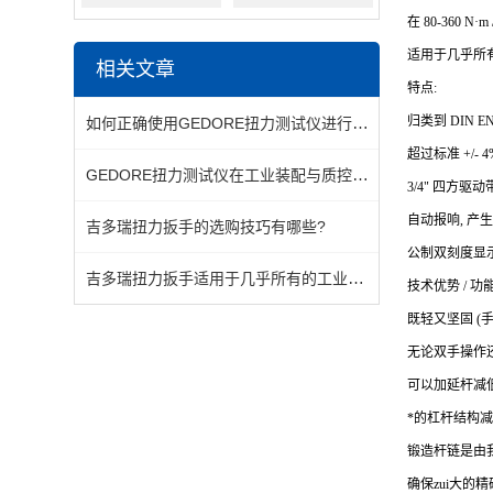
在 80-360 N·
适用于几乎所
相关文章
特点:
如何正确使用GEDORE扭力测试仪进行扭矩标定与校验
归类到 DIN EN
超过标准 +/- 
GEDORE扭力测试仪在工业装配与质控中的关键应用
3/4"
四方驱动带销钉
自动报响, 产
吉多瑞扭力扳手的选购技巧有哪些?
公制双刻度显示, 刻
吉多瑞扭力扳手适用于几乎所有的工业行业和制造领域
技术优势 / 功能
既轻又坚固 (
无论双手操作
可以加延杆减
*的杠杆结构减
锻造杆链是由
确保zui大的