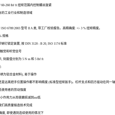
m / 60-260 lbf·ft 扭矩范围内控制螺丝旋紧
有的工业行业和制造领域
 ISO 6789:2003 型号 II A 类, 带工厂校验报告。高精确度: +/- 3 % 扭矩精度。
4% 规格
锁定装置, 按 DIN 3120 - B 20, ISO 1174 标准
生触觉和听觉信号
度值分别为 5 N·m 和 5 lbf·ft
:
手柄为铝合金材料), 易于操作
还是远离把手位置操作都不影响精度 (标准型扭矩扳手)。杠杆支点和四方驱动在同一轴
低使用者的劳动强度
小作用力从而使磨损减到zui低
我们高质量锻造技术完成
精确度, 即使遇到连续使用的情况下