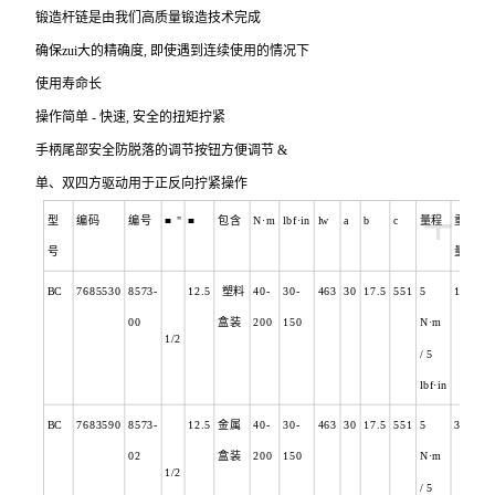
锻造杆链是由我们高质量锻造技术完成
确保zui大的精确度, 即使遇到连续使用的情况下
使用寿命长
操作简单 - 快速, 安全的扭矩拧紧
手柄尾部安全防脱落的调节按钮方便调节 &
单、双四方驱动用于正反向拧紧操作
+
型
编码
编号
■
"
■
包含
N
·m
lbf
·in
lw
a
b
c
量程
重
号
量
BC
7685530
8573-
12.5
塑料
40-
30-
463
30
17.5
551
5
14
00
盒装
200
150
N
·m
1/2
/ 5
lbf·in
BC
7683590
8573-
12.5
金属
40-
30-
463
30
17.5
551
5
3.5
02
盒装
200
150
N
·m
1/2
/ 5