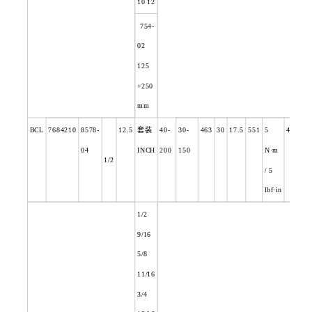
10 12
754-
02
125
+250
mm
BCL
7684210
8578-
12.5
套装
40-
30-
463
30
17.5
551
5
4.9
04
INCH
200
150
N
·m
1/2
/ 5
lbf·in
1/2
9/16
5/8
11/16
3/4