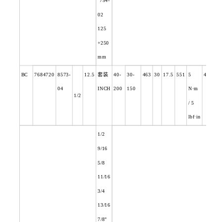
754-
02
125
+250
mm
BC
7684720
8573-
12.5
套装
40-
30-
463
30
17.5
551
5
4.9
04
INCH
200
150
N
·m
1/2
/ 5
lbf·in
1/2
9/16
5/8
11/16
3/4
13/16
7/8"