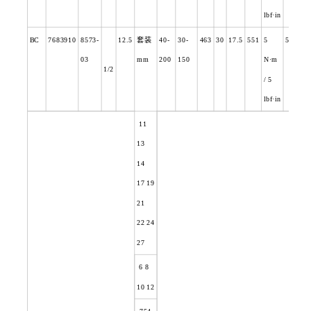
lbf·in
BC
7683910
8573-
12.5
套装
40-
30-
463
30
17.5
551
5
5.1
03
mm
200
150
N
·m
1/2
/ 5
lbf·in
11
13
14
17 19
21
22 24
27
6 8
10 12