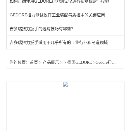
如何正确使用GEDORE扭力测试仪进行扭矩标定与校验
棘轮头
GEDORE扭力测试仪在工业装配与质控中的关键应用
动态扭矩测试仪
吉多瑞扭力扳手的选购技巧有哪些?
扭力测试仪
接地螺柱扳手
吉多瑞扭力扳手适用于几乎所有的工业行业和制造领域
扭力螺丝刀
你的位置：
首页
>
产品展示
> >
德国GEDORE
>Gedore扭力扳手8573bc扭力扳手8578bcl扭力扳手 8573bc扭力扳手
扭矩扳手
扭力测试仪器
查看全部 >>