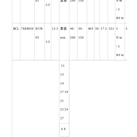
02
盒装
200
150
N
·m
1/2
/ 5
lbf·in
BCL
7684050
8578-
12.5
套装
40-
30-
463
30
17.5
551
5
5.1
03
mm
200
150
N
·m
1/2
/ 5
lbf·in
11
13
14
17 19
21
22 24
27
6 8