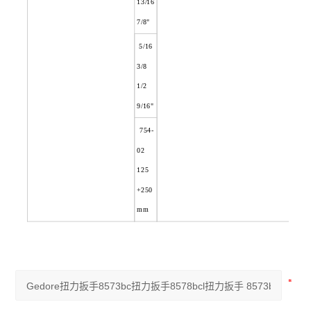
13/16
7/8"
5/16
3/8
1/2
9/16"
754-
02
125
+250
mm