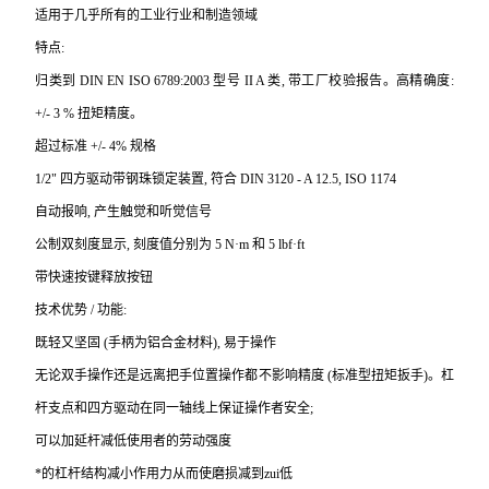
适用于几乎所有的工业行业和制造领域
特点:
归类到 DIN EN ISO 6789:2003 型号 II A 类, 带工厂校验报告。高精确度:
+/- 3 % 扭矩精度。
超过标准 +/- 4% 规格
1/2"
四方驱动带钢珠锁定装置, 符合 DIN 3120 - A 12.5, ISO 1174
自动报响, 产生触觉和听觉信号
公制双刻度显示, 刻度值分别为 5 N·m 和 5 lbf·ft
带快速按键释放按钮
技术优势 / 功能:
既轻又坚固 (手柄为铝合金材料), 易于操作
无论双手操作还是远离把手位置操作都不影响精度 (标准型扭矩扳手)。杠
杆支点和四方驱动在同一轴线上保证操作者安全;
可以加延杆减低使用者的劳动强度
*的杠杆结构减小作用力从而使磨损减到zui低