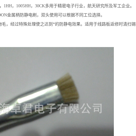
HH，1HH，1005HH，30CK多用于精密电子行业，航天研究所及军工企业。
RDON金属柄防静电刷，双头使用可以根据不同工位选择。
物毛，经过特殊处理使之达到*的防静电效果。适用于线路板返修时清扫锡