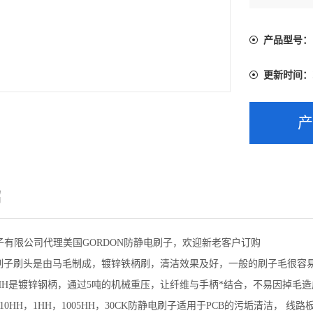
产品型号：
更新时间：
绍
子有限公司代理美国GORDON防静电刷子，欢迎新老客户订购
电刷子刷头是由马毛制成，镀锌铁柄刷，清洁效果及好，一般的刷子毛很容
 1HH是镀锌钢柄，通过5吨的机械重压，让纤维与手柄*结合，不易因掉毛
1010HH，1HH，1005HH，30CK防静电刷子适用于PCB的污垢清洁， 线