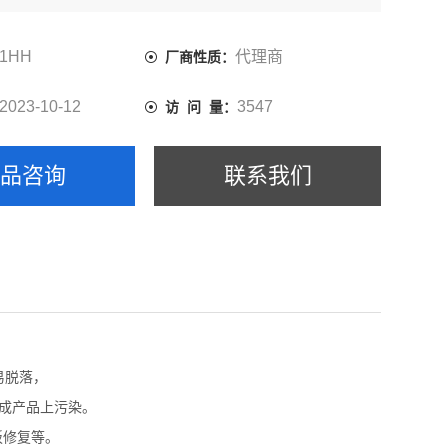
1HH
代理商
厂商性质：
2023-10-12
3547
访 问 量：
产品咨询
联系我们
易脱落，
造成产品上污染。
路板修复等。