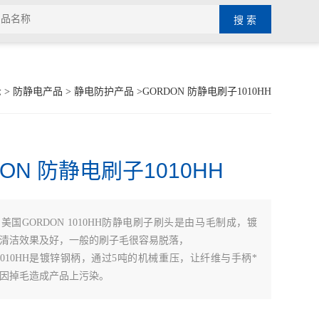
示
>
防静电产品
>
静电防护产品
>GORDON 防静电刷子1010HH
ON 防静电刷子1010HH
：
美国GORDON 1010HH防静电刷子刷头是由马毛制成，镀
清洁效果及好，一般的刷子毛很容易脱落，
N 1010HH是镀锌钢柄，通过5吨的机械重压，让纤维与手柄*
因掉毛造成产品上污染。
N 1010HH防静电刷子适用于PCB的污垢清洁， 线路板修复