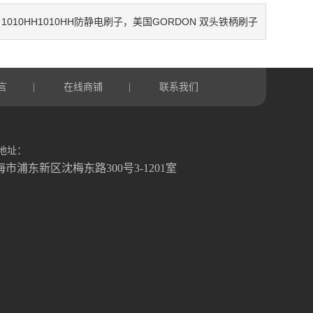
1010HH1010HH防静电刷子，美国GORDON 双头铁柄刷子
：
言
在线商铺
联系我们
|
|
地址：
海市浦东新区沈梅东路300号3-1201室