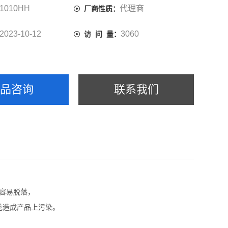
0HH多用于精密电子行业，航天研究所及军工企业。
1010HH
代理商
厂商性质：
2023-10-12
3060
访 问 量：
产品咨询
联系我们
很容易脱落，
掉毛造成产品上污染。