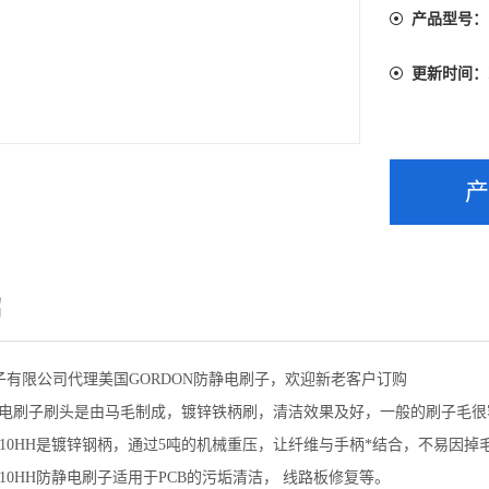
美国101
产品型号：
更新时间：
绍
子有限公司代理美国GORDON防静电刷子，欢迎新老客户订购
H防静电刷子刷头是由马毛制成，镀锌铁柄刷，清洁效果及好，一般的刷子毛
 1010HH是镀锌钢柄，通过5吨的机械重压，让纤维与手柄*结合，不易因
 1010HH防静电刷子适用于PCB的污垢清洁， 线路板修复等。