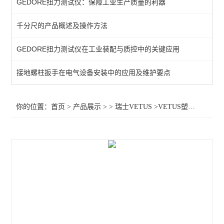
GEDORE扭力测试仪：保障工业生产质量的利器
千分尺的产品概述及操作方法
GEDORE扭力测试仪在工业装配与质控中的关键应用
接地螺柱扳手在电气设备安装中的应用及维护要点
你的位置：
首页
>
产品展示
> >
瑞士VETUS
>VETUS塑料镊子 导电纤维镊子 706 707 708 709