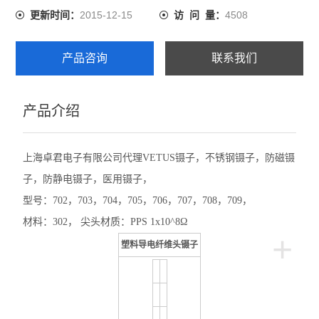
2015-12-15
4508
更新时间：
访 问 量：
产品咨询
联系我们
产品介绍
上海卓君电子有限公司代理VETUS镊子，不锈钢镊子，防磁镊
子，防静电镊子，医用镊子，
型号：702，703，704，705，706，707，708，709，
材料：302， 尖头材质：PPS 1x10^8Ω
+
塑料导电纤维头镊子